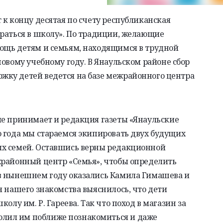
к концу десятая по счету республиканская
раться в школу». По
традиции, желающие
щь детям и семьям, находящимся в трудной
новому учебному году. В
Янаульском
районе сбор
ку детей ведется на базе межрайонного центра
е принимает и редакция газеты «
Янаульские
 года мы стараемся экипировать двух будущих
ых семей. Оставшись верны редакционной
жрайонный центр «Семья», чтобы определить
в нынешнем году оказались
Камила
Гимашева
и
я нашего знакомства выяснилось, что дети
олу им. Р. Гареева. Так что поход в магазин за
лил им поближе познакомиться и даже