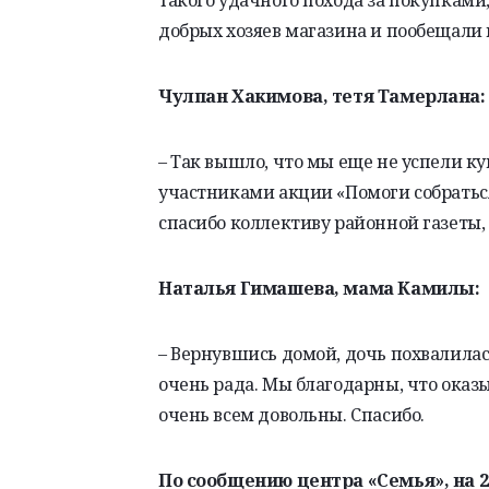
такого удачного похода за покупками,
добрых хозяев магазина и пообещали
Чулпан
Хакимова, тетя Тамерлана:
– Так вышло, что мы еще не успели ку
участниками акции «Помоги собраться
спасибо коллективу районной газеты, 
Наталья
Гимашева
, мама
Камилы
:
–
Вернувшись
домой, дочь похвалилас
очень рада. Мы благодарны, что ока
очень всем
довольны
. Спасибо.
По сообщению центра «Семья», на 