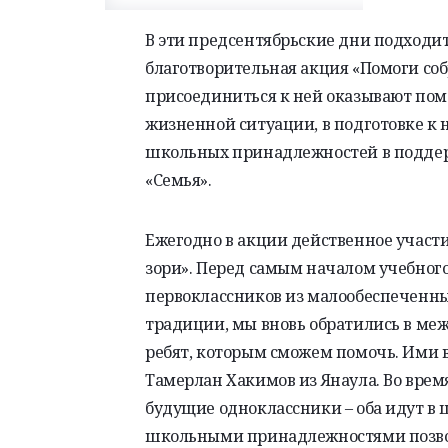
В эти
предсентябрьские
дни подходит 
благотворительная акция «Помоги соб
присоединиться к ней оказывают
помо
жизненной ситуации, в подготовке к 
школьных принадлежностей в поддерж
«Семья».
Ежегодно в акции действенное участи
зори». Перед самым началом учебного
первоклассников из малообеспеченн
традиции, мы вновь обратились в ме
ребят, которым сможем помочь. Ими 
Тамерлан Хакимов из Янаула. Во врем
будущие одноклассники – оба идут в шк
школьными принадлежностями позво