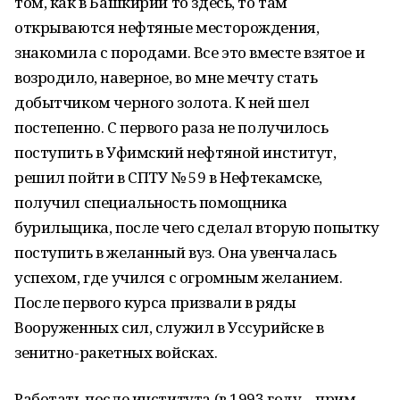
том, как в Башкирии то здесь, то там
открываются нефтяные месторождения,
знакомила с породами. Все это вместе взятое и
возродило, наверное, во мне мечту стать
добытчиком черного золота. К ней шел
постепенно. С первого раза не получилось
поступить в Уфимский нефтяной институт,
решил пойти в СПТУ № 59 в Нефтекамске,
получил специальность помощника
бурильщика, после чего сделал вторую попытку
поступить в желанный вуз. Она увенчалась
успехом, где учился с огромным желанием.
После первого курса призвали в ряды
Вооруженных сил, служил в Уссурийске в
зенитно-ракетных войсках.
Работать после института (в 1993 году – прим.