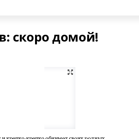
: скоро домой!
т и крепко-крепко обнимет своих родных,