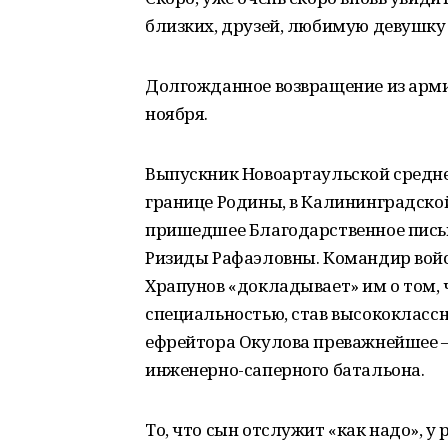
близких, друзей, любимую девушку
Долгожданное возвращение из арми
ноября.
Выпускник Новоартаульской средне
границе Родины, в Калининградской
пришедшее Благодарственное письм
Ризиды Рафаэловны. Командир войс
Храпунов «докладывает» им о том, 
специальностью, став высококлассн
ефрейтора Окулова преважнейшее –
инженерно-саперного батальона.
То, что сын отслужит «как надо», у