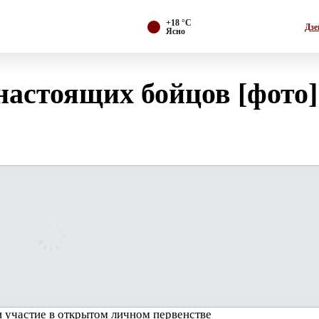
+18 °С
Дзе
Ясно
настоящих бойцов [фото]
и участие в открытом личном первенстве