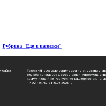
Рубрика "Еда и напитки"
и сайта
Газета «Янаульские зори» зарегистрирована в У
службы по надзору в сфере связи, информационн
коммуникаций по Республике Башкортостан. Рег
ТУ 02 - 01757 от 19.05.2025 г.