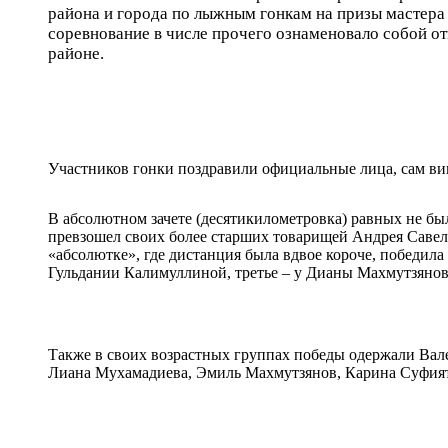
района и города по лыжным гонкам на призы мастера
соревнование в числе прочего ознаменовало собой от
районе.
Участников гонки поздравили официальные лица, сам ви
В абсолютном зачете (десятикилометровка) равных не б
превзошел своих более старших товарищей Андрея Савел
«абсолютке», где дистанция была вдвое короче, победила 
Гульдании Калимуллиной, третье – у Дианы Махмутзянов
Также в своих возрастных группах победы одержали Ва
Лиана Мухамадиева, Эмиль Махмутзянов, Карина Суфия