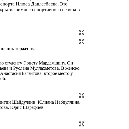
 спорта Илюса Давлетбаева. Это
крытие зимнего спортивного сезона в
новник торжества.
ыло студенту Эрнсту Мардамшину. Он
ьева и Руслана Муллахметова. В женско
Анастасия Баязитова, второе место у
ой.
лентин Шайдуллин, Юлиана Набиуллина,
това, Юрис Шарафиев.