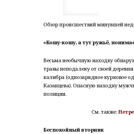
Обзор происшествий минувшей нед
«Кошу-кошу, а тут ружьё, поним
Весьма необычную находку обнаруж
травы неподалеку от своей деревн
калибра (однозарядное курковое од
Казанцева). Опасную находку мужч
полиции.
См. также:
Нетр
Беспокойный вторник