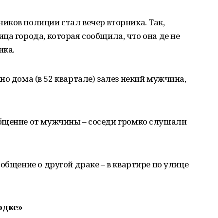
ков полиции стал вечер вторника. Так,
ца города, которая сообщила, что она де не
ика.
о дома (в 52 квартале) залез некий мужчина,
бщение от мужчины – соседи громко слушали
общение о другой драке – в квартире по улице
одке»