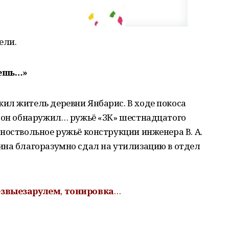
ели.
аешь…»
ил житель деревни Янбарис. В ходе покоса
и он обнаружил… ружьё «ЗК» шестнадцатого
ноствольное ружьё конструкции инженера В. А.
ина благоразумно сдал на утилизацию в отдел
езвые
за
рулем
,
тонировка
…