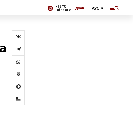
+19 °С
Дзен
Облачно
а