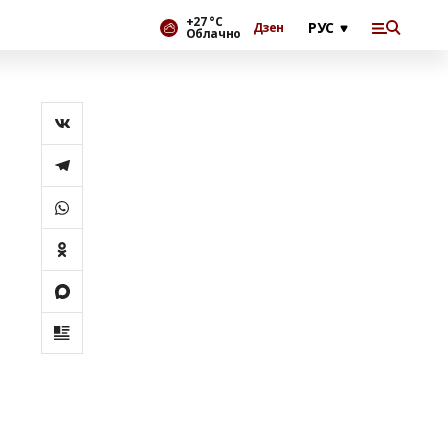
+27 °С
Дзен
Облачно