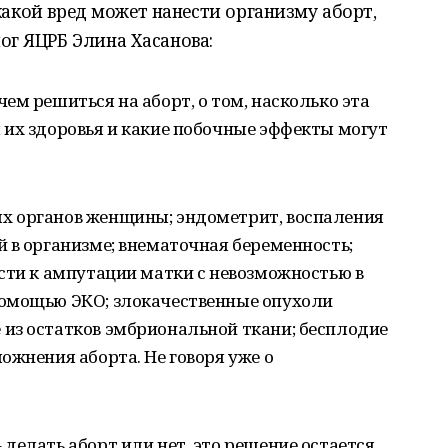
, какой вред может нанести организму аборт,
ог ЯЦРБ Элина Хасанова:
ем решиться на аборт, о том, насколько эта
 их здоровья и какие побочные эффекты могут
х органов женщины; эндометрит, воспаления
 в организме; внематочная беременность;
сти к ампутации матки с невозможностью в
помощью ЭКО; злокачественные опухоли
из остатков эмбриональной ткани; бесплодие
ожнения аборта. Не говоря уже о
делать аборт или нет, это решение остается