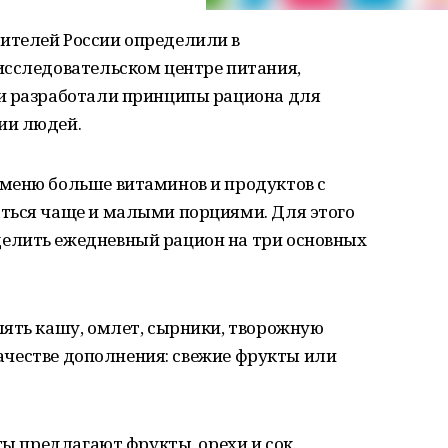
ителей России определили в
исследовательском центре питания,
и разработали принципы рациона для
ии людей.
меню больше витаминов и продуктов с
ться чаще и малыми порциями. Для этого
елить ежедневный рацион на три основных
лять кашу, омлет, сырники, творожную
 качестве дополнения: свежие фрукты или
ты предлагают фрукты, орехи и сок.