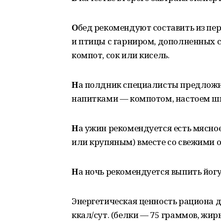
О
бед рекомендуют составить из пе
и птицы с гарниром, дополненных 
компот, сок или кисель.
Н
а полдник специалисты предложил
напитками — компотом, настоем ш
Н
а ужин рекомендуется есть мясно
или крупяным) вместе со свежими 
Н
а ночь рекомендуется выпить йогу
Энергетическая ценность рациона д
ккал/сут. (белки — 75 граммов, жир