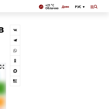
+21 °С
Дзен
Облачно
в