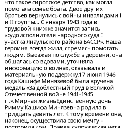
что такое сиротское детство, как могла
помогала семье брата. Двое других
братьев вернулись с войны инвалидами I
и II группы… С января 1943 года в
трудовой книжке значится запись
«судоисполнителя народного суда I
участка Янаульского района БАССР». Наша
героиня всегда жила, стремясь помогать
людям. Выезжая по службе в деревни, она
общалась со вдовами, уточняла
информацию о воинах, оказывала и
материальную поддержку.17 июня 1946
года Кашифе Минязевой была вручена
медаль «За доблестный труд в Великой
Отечественной войне 1941-1945
гг.».Мирная жизньЕдинственную дочь
Римму Кашифа Минязевна родила в
тридцать девять лет. К тому времени она,
наконец, осуществила свою мечту –
построила дом. Правда, супружеская чета