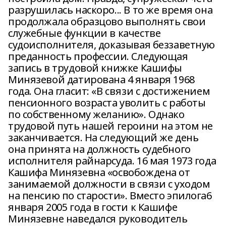
разрушилась наскоро... В то же время она
продолжала образцово выполнять свои
служебные функции в качестве
судоисполнителя, доказывая беззаветную
преданность профессии. Следующая
запись в трудовой книжке Кашифы
Минязевой датирована 4 января 1968
года. Она гласит: «В связи с достижением
пенсионного возраста уволить с работы
по собственному желанию». Однако
трудовой путь нашей героини на этом не
заканчивается. На следующий же день
она принята на должность судебного
исполнителя райнарсуда. 16 мая 1973 года
Кашифа Минязевна «освобождена от
занимаемой должности в связи с уходом
на пенсию по старости». Вместо эпилога6
января 2005 года в гости к Кашифе
Минязевне наведался руководитель