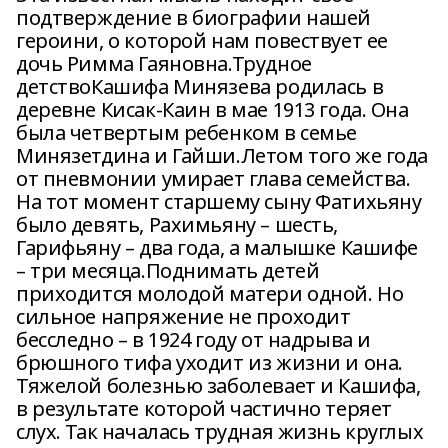
подтверждение в биографии нашей
героини, о которой нам повествует ее
дочь Римма Гаяновна.Трудное
детствоКашифа Минязева родилась в
деревне Кисак-Каин в мае 1913 года. Она
была четвертым ребенком в семье
Минязетдина и Гайши.Летом того же года
от пневмонии умирает глава семейства.
На тот момент старшему сыну Фатихьяну
было девять, Рахимьяну – шесть,
Гарифьяну – два года, а малышке Кашифе
– три месяца.Поднимать детей
приходится молодой матери одной. Но
сильное напряжение не проходит
бесследно – в 1924 году от надрыва и
брюшного тифа уходит из жизни и она.
Тяжелой болезнью заболевает и Кашифа,
в результате которой частично теряет
слух. Так началась трудная жизнь круглых