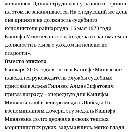
желанию». Однако трудовой путь нашей героини
на этом не заканчивается. На следующий же день
она принята на должность судебного
исполнителя райнарсуда. 16 мая 1973 года
Кашифа Минязевна «освобождена от занимаемой
должности в связи с уходом на пенсию по
старости».
Вместо эпилога
6 января 2005 года в гости к Кашифе Минязевне
наведался руководитель службы судебных
приставов Алмаз Гилязев. Алмаз Зифатович
привез награду – очередную для Кашифы
Минязевны юбилейную медаль Победы. По
воспоминаниям дочери, эту медаль Кашифа
Минязевна долго держала в своих теплых
морщинистых руках, задумавшись, мягко гладя