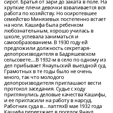
сирот. Братья от зари до заката в поле. На
хрупкие плечи девочки взваливается вся
работа по хозяйству. Но осиротевшее
семейство Минязевых постепенно встает
на ноги. Кашифа была ребенком
любознательным, хорошо училась в
школе, успевала заниматься и
самообразованием. В 1930 году ей
предложили должность секретаря-
делопроизводителя в Бадряшевском
сельсовете.…В 1932-м в село по одному из
дел прибывает Янаульский выездной суд.
Грамотных в те годы было не очень
много, так что молодого
делопроизводителя приглашают вести
протокол заседания. Судье с ходу
приглянулись деловые качества Кашифы,
и ее пригласили на работу в нарсуд.
Работник суда в… лаптяхВ мае 1932 года
Кашифа переезжает в поселок Янаул.