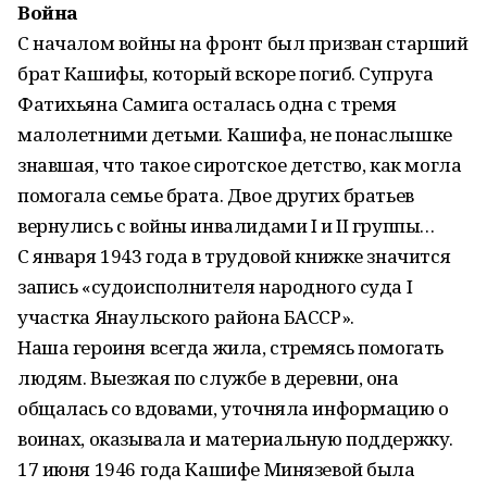
Война
С началом войны на фронт был призван старший
брат Кашифы, который вскоре погиб. Супруга
Фатихьяна Самига осталась одна с тремя
малолетними детьми. Кашифа, не понаслышке
знавшая, что такое сиротское детство, как могла
помогала семье брата. Двое других братьев
вернулись с войны инвалидами I и II группы…
С января 1943 года в трудовой книжке значится
запись «судоисполнителя народного суда I
участка Янаульского района БАССР».
Наша героиня всегда жила, стремясь помогать
людям. Выезжая по службе в деревни, она
общалась со вдовами, уточняла информацию о
воинах, оказывала и материальную поддержку.
17 июня 1946 года Кашифе Минязевой была