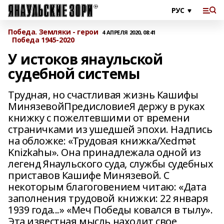
Победа. Земляки - герои
4 АПРЕЛЯ 2020, 08:41
Победа 1945-2020
У истоков янаульской
судебной системы
Трудная, но счастливая жизнь Кашифы
МинязевойПредисловиеЯ держу в руках
книжку с пожелтевшими от времени
страничками из ушедшей эпохи. Надпись
на обложке: «Трудовая книжка/Xedmәt
Knizkahы». Она принадлежала одной из
легенд Янаульского суда, службы судебных
приставов Кашифе Минязевой. С
некоторым благоговением читаю: «Дата
заполнения трудовой книжки: 22 января
1939 года...» «Меч Победы ковался в тылу».
Эта известная мысль находит свое