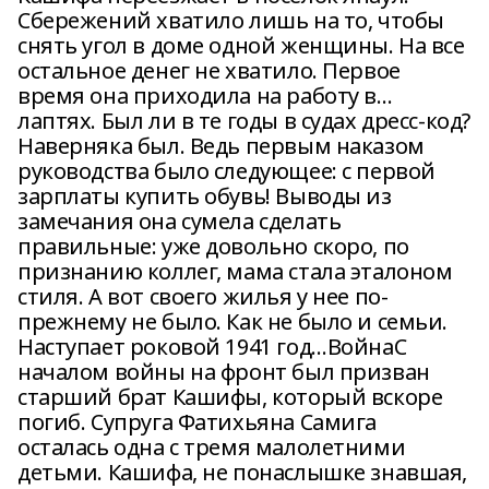
Сбережений хватило лишь на то, чтобы
снять угол в доме одной женщины. На все
остальное денег не хватило. Первое
время она приходила на работу в…
лаптях. Был ли в те годы в судах дресс-код?
Наверняка был. Ведь первым наказом
руководства было следующее: с первой
зарплаты купить обувь! Выводы из
замечания она сумела сделать
правильные: уже довольно скоро, по
признанию коллег, мама стала эталоном
стиля. А вот своего жилья у нее по-
прежнему не было. Как не было и семьи.
Наступает роковой 1941 год…ВойнаС
началом войны на фронт был призван
старший брат Кашифы, который вскоре
погиб. Супруга Фатихьяна Самига
осталась одна с тремя малолетними
детьми. Кашифа, не понаслышке знавшая,