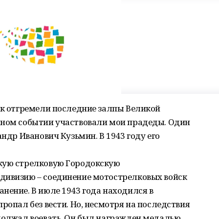
ак отгремели последние залпы Великой
шном событии участвовали мои прадеды. Один
андр Иванович Кузьмин. В 1943 году его
кую стрелковую Городокскую
дивизию – соединение мотострелковых войск
нение. В июле 1943 года находился в
ропал без вести. Но, несмотря на последствия
одолжал воевать. Он был награжден медалью