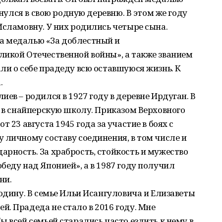
рнулся в свою родную деревню. В этом же году
Исламовну. У них родились четыре сына.
а медалью «За доблестный и
ликой Отечественной войны», а также званием
ли о себе прадеду всю оставшуюся жизнь. К
.
ев – родился в 1927 году в деревне Ирдуган. В
л в снайперскую школу. Приказом Верховного
 23 августа 1945 года за участие в боях с
 личному составу соединения, в том числе и
рность. За храбрость, стойкость и мужество
беду над Японией», а в 1987 году получил
ни.
родину. В семье Ильи Исангуловича и Елизаветы
. Прадеда не стало в 2016 году. Мне
 всей семьей старались часто ездить к нему в