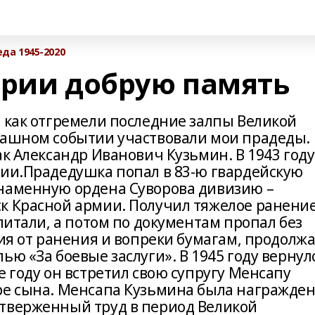
да 1945-2020
ории добрую память
, как отгремели последние залпы Великой
рашном событии участвовали мои прадеды.
ак Александр Иванович Кузьмин. В 1943 году
мии.Прадедушка попал в 83-ю гвардейскую
знаменную ордена Суворова дивизию –
к Красной армии. Получил тяжелое ранение
спитали, а потом по документам пропал без
вия от ранения и вопреки бумагам, продолж
ью «За боевые заслуги». В 1945 году вернул
е году он встретил свою супругу Менсапу
ре сына. Менсапа Кузьмина была награжде
отверженный труд в период Великой