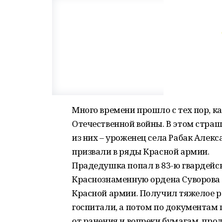
Много времени прошло с тех пор, к
Отечественной войны. В этом стра
из них – уроженец села Рабак Алекс
призвали в ряды Красной армии.
Прадедушка попал в 83-ю гвардейс
Краснознаменную ордена Суворова 
Красной армии. Получил тяжелое ра
госпитали, а потом по документам п
от ранения и вопреки бумагам, пр