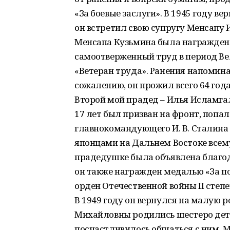
«За боевые заслуги». В 1945 году ве
он встретил свою супругу Менсапу 
Менсапа Кузьмина была награжден
самоотверженный труд в период Ве
«Ветеран труда». Ранения напомина
сожалению, он прожил всего 64 года
Второй мой прадед – Илья Исламгали
17 лет был призван на фронт, попа
главнокомандующего И. В. Сталина от
японцами на Дальнем Востоке всему
прадедушке была объявлена благода
он также награжден медалью «За по
орден Отечественной войны II степе
В 1949 году он вернулся на малую 
Михайловны родились шестеро детей
посчастливилось общаться с ним. Мы