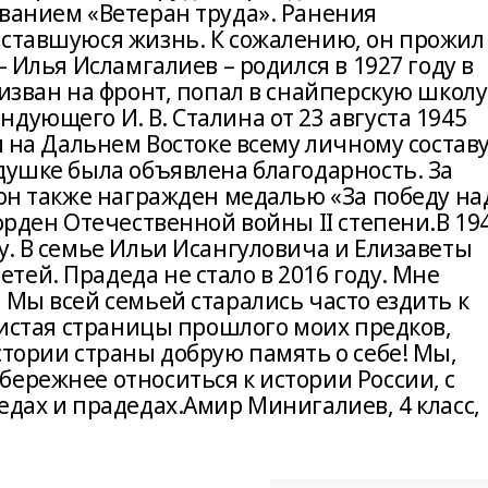
званием «Ветеран труда». Ранения
оставшуюся жизнь. К сожалению, он прожил
– Илья Исламгалиев – родился в 1927 году в
ризван на фронт, попал в снайперскую школу
дующего И. В. Сталина от 23 августа 1945
и на Дальнем Востоке всему личному состав
душке была объявлена благодарность. За
 он также награжден медалью «За победу на
 орден Отечественной войны II степени.В 19
у. В семье Ильи Исангуловича и Елизаветы
ей. Прадеда не стало в 2016 году. Мне
 Мы всей семьей старались часто ездить к
 листая страницы прошлого моих предков,
стории страны добрую память о себе! Мы,
ережнее относиться к истории России, с
едах и прадедах.Амир Минигалиев, 4 класс,