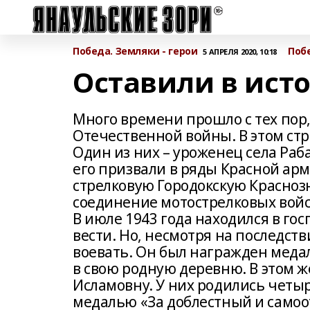
Победа. Земляки - герои
Побе
5 АПРЕЛЯ 2020, 10:18
Оставили в ист
Много времени прошло с тех пор
Отечественной войны. В этом ст
Один из них – уроженец села Раб
его призвали в ряды Красной ар
стрелковую Городокскую Красно
соединение мотострелковых войс
В июле 1943 года находился в го
вести. Но, несмотря на последст
воевать. Он был награжден медал
в свою родную деревню. В этом ж
Исламовну. У них родились четы
медалью «За доблестный и само