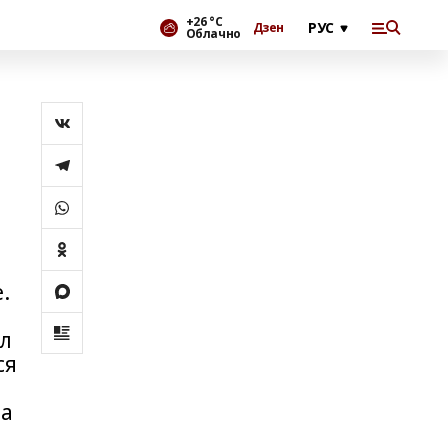
+26 °С
Дзен
Облачно
.
ал
ся
на