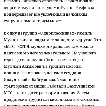
Ильмир – инженер-строитель. Осчастливили
отца и маму пятью внуками. Рузина Рауфовна
поддерживает все увлечения и начинания
супруга, помогает, чем может.
В одну из групп в «Одноклассниках» Рамиль
Муллыевич заглядывает чаще, чем в другие. Это
«МТС – СХТ Янаульского района». Там можно
найти много чего увлекательного. Но у нашего
героя здесь «шкурный» интерес: отец его,
Муллый Ахкямович, в тридцатые годы
принимал активное участие в создании
Янаульской и Байгузинской машинно-
тракторных станций. Работал в Байгузинской
МТС вплоть до ее расформирования. Затем
продолжил трудиться механиком в колхозе им.
Сталина, переименованном позднее в «Ленин