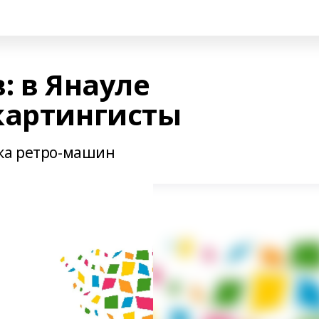
: в Янауле
картингисты
вка ретро-машин