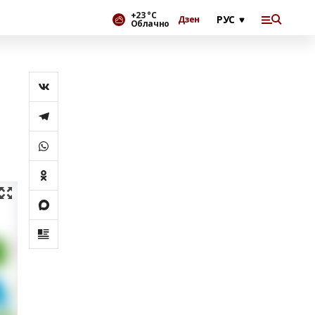
+23 °С
Дзен
Облачно