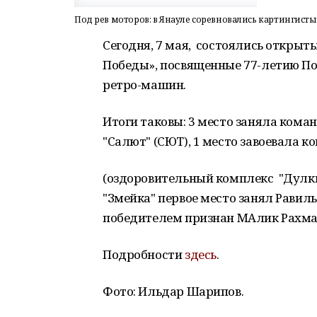
Под рев моторов: в Янауле соревновались картингисты
Сегодня, 7 мая, состоялись открыт
Победы», посвященные 77-летию По
ретро-машин.
Итоги таковы: 3 место заняла коман
"Салют" (СЮТ), 1 место завоевала 
(оздоровительный комплекс "Дулкы
"Змейка" первое место занял Равил
победителем признан МАлик Рахма
Подробности
здесь
.
Фото: Ильдар Шарипов.