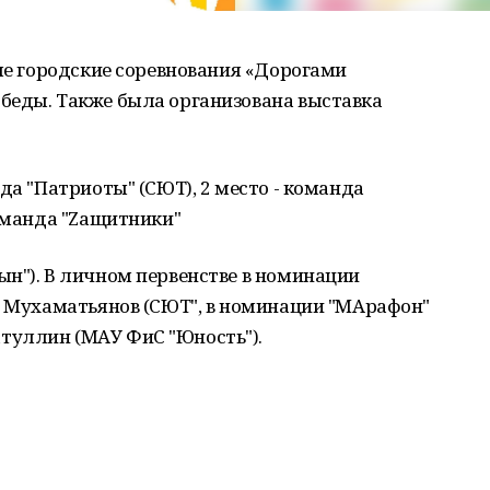
ые городские соревнования «Дорогами
беды. Также была организована выставка
да "Патриоты" (СЮТ), 2 место - команда
команда "Zащитники"
н"). В личном первенстве в номинации
ь Мухаматьянов (СЮТ", в номинации "МАрафон"
туллин (МАУ ФиС "Юность").