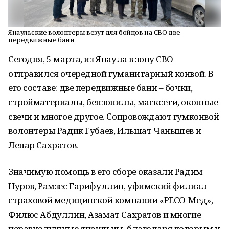
Янаульские волонтеры везут для бойцов на СВО две
передвижные бани
Сегодня, 5 марта, из Янаула в зону СВО
отправился очередной гуманитарный конвой. В
его составе: две передвижные бани – бочки,
стройматериалы, бензопилы, масксети, окопные
свечи и многое другое. Сопровождают гумконвой
волонтеры Радик Губаев, Ильшат Чанышев и
Ленар Сахратов.
Значимую помощь в его сборе оказали Радим
Нуров, Рамзес Гарифуллин, уфимский филиал
страховой медицинской компании «РЕСО-Мед»,
Филюс Абдуллин, Азамат Сахратов и многие
неравнодушные янаульцы, благодаря которым и