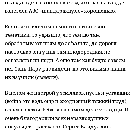
правда, где-то в получасе езды от нас на воздух
взлетела АЗС «шандарахнуло» хорошенько.
Если же отвлечься немного от воинской
тематики, то удивило, что землю там
обрабатывают прям до асфальта, до дороги –
настолько она у них там плодородная, не
оставляют ни пяди. А еще там как будто совсем
нет бань. Пару раз видели, но это, видимо, наши
их научили (
смеется
).
В целом же настрой у земляков, пусть и уставших
(война это ведь еще и ежедневный тяжкий труд),
весьма боевой. Ребята на самом деле молодцы. И
очень благодарили всех неравнодушных
янаульцев, - рассказал Сергей Байдуллин.