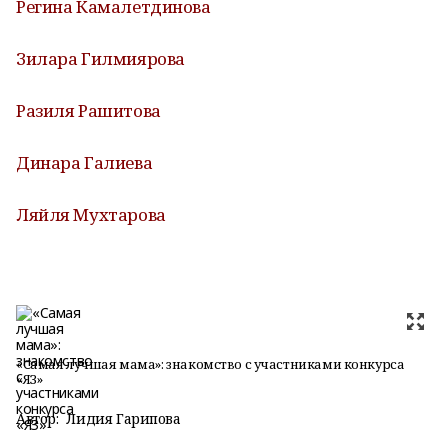
Регина Камалетдинова
Зилара Гилмиярова
Разиля Рашитова
Динара Галиева
Ляйля Мухтарова
«Самая лучшая мама»: знакомство с участниками конкурса
«ЯЗ»
Автор:
Лидия Гарипова