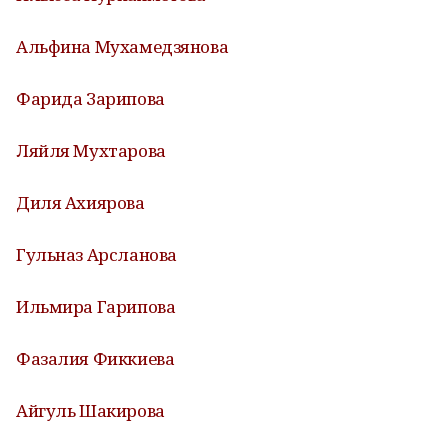
Альфина Мухамедзянова
Фарида Зарипова
Ляйля Мухтарова
Диля Ахиярова
Гульназ Арсланова
Ильмира Гарипова
Фазалия Фиккиева
Айгуль Шакирова