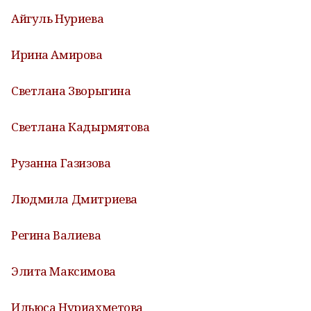
Айгуль Нуриева
Ирина Амирова
Светлана Зворыгина
Светлана Кадырмятова
Рузанна Газизова
Людмила Дмитриева
Регина Валиева
Элита Максимова
Ильюса Нуриахметова