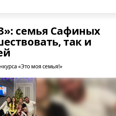
З»: семья Сафиных
ествовать, так и
ей
нкурса «Это моя семья!»