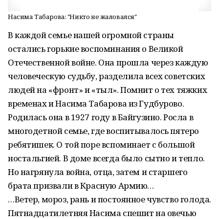
Насима Табарова: "Никто не жаловался"
В каждой семье нашей огромной страны
остались горькие воспоминания о Великой
Отечественной войне. Она прошла через каждую
человеческую судьбу, разделила всех советских
людей на «фронт» и «тыл». Помнит о тех тяжких
временах и Насима Табарова из Гудбурово.
Родилась она в 1927 году в Байгузино. Росла в
многодетной семье, где воспитывалось пятеро
ребятишек. О той поре вспоминает с большой
ностальгией. В доме всегда было сытно и тепло.
Но нагрянула война, отца, затем и старшего
брата призвали в Красную Армию…
…Ветер, мороз, рань и постоянное чувство голода.
Пятнадцатилетняя Насима спешит на овечью