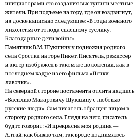
инициаторами его создания выступили местные
жители. При подъеме на гору, где он воздвигнут,
на доске написано следующее: «В годы военного
лихолетья от голода спасшему суслику.
Благодарные дети войны».
Памятник В.М. Шукшину у подножия родного
села Сростки на горе Пикет. Писатель, режиссер
и актер изображен в таком же положении, как в
последнем кадре из его фильма «Печки-
лавочки».
На северной стороне постамента отлита надпись
«Василию Макаровичу Шукшину с любовью
русские люди». Сам писатель обращен лицом в
сторону родного села. Глядя на него, писатель
будто говорит: «И прекрасна моя родина —
Алтай: как бываю там, так вроде поднимаюсь