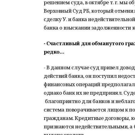
решением суда, в октябре т. г. мы 
Верховный Суд РБ, который отмени
сделку У. и банка недействительной
банка о взыскании задолженности к 
- Счастливый для обманутого гра
редко…
- В данном случае суд привел довод
действий банка, он поступил недос
финансовых операций предполагал
однако банк их не предпринял. Су
благоприятно для банков и неблаг
система поворачивается лицом к 
гражданам. Кредитные договоры, 
признаются недействительными, а 
выдаче средств.