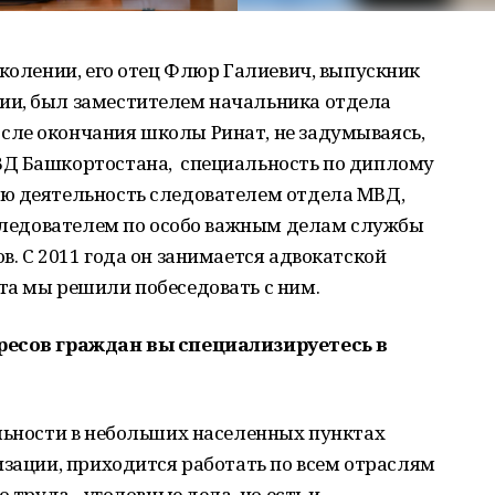
околении, его отец Флюр Галиевич, выпускник
ии, был заместителем начальника отдела
ле окончания школы Ринат, не задумываясь,
Д Башкортостана, специальность по диплому
ю деятельность следователем отдела МВД,
 следователем по особо важным делам службы
в. С 2011 года он занимается адвокатской
та мы решили побеседовать с ним.
ресов граждан вы специализируетесь в
льности в небольших населенных пунктах
изации, приходится работать по всем отраслям
 труда - уголовные дела, но есть и