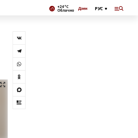
+24 °С
Дзен
Облачно