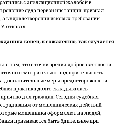
обратились с апелляционной жалобой в
л решение суда первой инстанции, признал
, а в удовлетворении исковых требований
У. отказал.
жданина конец, к сожалению, так случается
ы о том, что с точки зрения добросовестности
таточно осмотрительно, подозрительность
а дополнительные меры предосторожности,
дебная практика долго складывалась
оприятно для граждан. Сегодня судебная
пострадавшим от мошеннических действий
которые мошенники оформляют на людей,
банки призываются быть бдительнее при