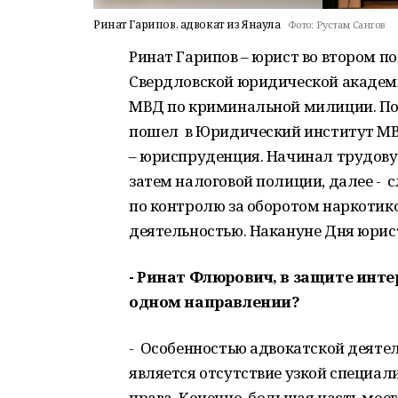
Ринат Гарипов, адвокат из Янаула
Фото:
Рустам Сангов
Ринат Гарипов – юрист во втором п
Свердловской юридической академ
МВД по криминальной милиции. Пос
пошел в Юридический институт МВ
– юриспруденция. Начинал трудову
затем налоговой полиции, далее -
по контролю за оборотом наркотико
деятельностью. Накануне Дня юрис
- Ринат Флюрович, в защите инте
одном направлении?
- Особенностью адвокатской деяте
является отсутствие узкой специал
права. Конечно, большая часть моего