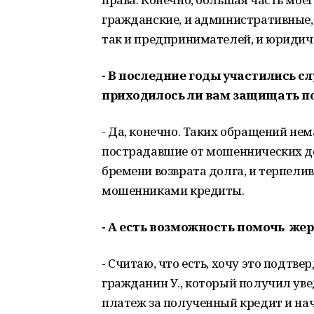
гражданские, и административные,
так и предпринимателей, и юридич
- В последние годы участились 
приходилось ли вам защищать п
- Да, конечно. Таких обращений нем
пострадавшие от мошеннических де
бремени возврата долга, и терпел
мошенниками кредиты.
- А есть возможность помочь ж
- Считаю, что есть, хочу это подтв
гражданин У., который получил уве
платеж за полученный кредит и нач