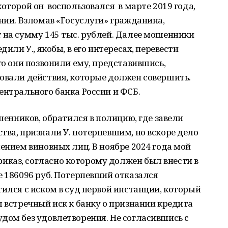
которой он воспользовался в марте 2019 года,
ании. Взломав «Госуслуги» гражданина,
 на сумму 145 тыс. рублей. Далее мошенники
дили У., якобы, в его интересах, перевести
го они позвонили ему, представившись,
овали действия, которые должен совершить.
ентрального банка России и ФСБ.
ошенников, обратился в полицию, где завели
тва, признали У. потерпевшим, но вскоре дело
лением виновных лиц. В ноябре 2024 года мой
каз, согласно которому должен был внести в
е 186096 руб. Потерпевший отказался
тился с иском в суд первой инстанции, который
ш встречный иск к банку о признании кредита
дом без удовлетворения. Не согласившись с