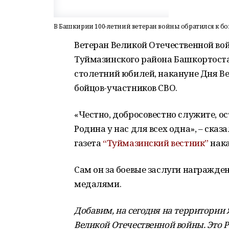
В Башкирии 100-летний ветеран войны обратился к б
Ветеран Великой Отечественной во
Туймазинского района Башкортостан
столетний юбилей, накануне Дня В
бойцов-участников СВО.
«Честно, добросовестно служите, о
Родина у нас для всех одна», – сказ
газета
“Туймазинский вестник”
нака
Сам он за боевые заслуги награжде
медалями.
Добавим, на сегодня на территории
Великой Отечественной войны. Это Р