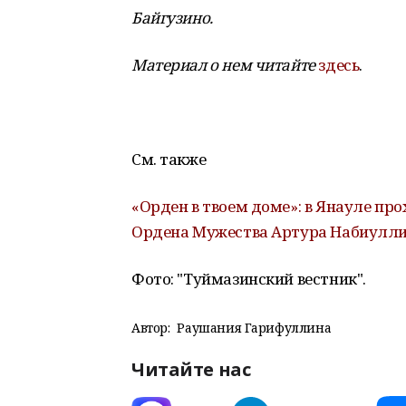
Байгузино.
Материал о нем читайте
здесь
.
См. также
«Орден в твоем доме»: в Янауле пр
Ордена Мужества Артура Набиулл
Фото: "Туймазинский вестник".
Автор:
Раушания Гарифуллина
Читайте нас