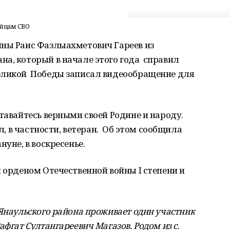
ойцам СВО
йны Раис Фазлыахметович Гареев из
а, который в начале этого года справил
еликой Победы записал видеообращение для
ставайтесь верными своей Родине и народу.
ал, в частности, ветеран. Об этом сообщила
нуне, в воскресенье.
н орденом Отечественной войны I степени и
 Янаульского района проживает один участник
афгат Султангареевич Магазов. Родом из с.