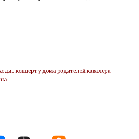
оходит концерт у дома родителей кавалера
ина