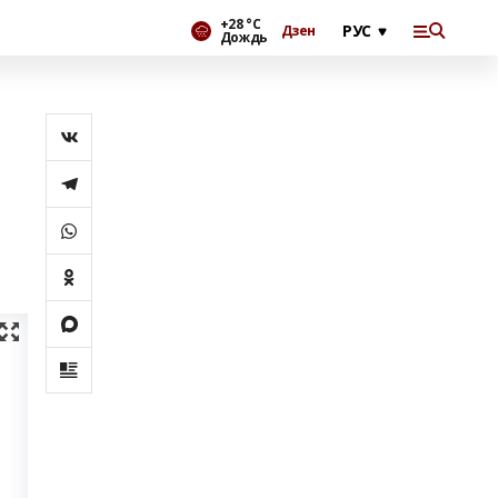
+28 °С
Дзен
Дождь