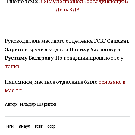
Ещё по теме:
В Янауле прошел «объединяющий»
День ВДВ
Руководитель местного отделения ГСВГ
Салават
Зарипов
вручил медали
Насиху Халилову
и
Рустаму Багирову
. По традиции прошло это у
танка
.
Напомним, местное отделение было
основано в
мае т.г.
Автор:
Ильдар Шарипов
Теги:
янаул
гсвг
ссср