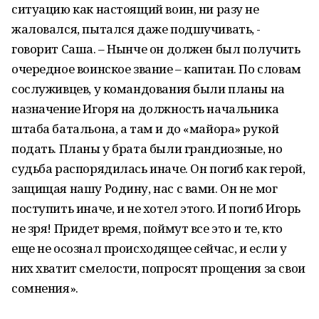
ситуацию как настоящий воин, ни разу не
жаловался, пытался даже подшучивать, -
говорит Саша. – Нынче он должен был получить
очередное воинское звание – капитан. По словам
сослуживцев, у командования были планы на
назначение Игоря на должность начальника
штаба батальона, а там и до «майора» рукой
подать. Планы у брата были грандиозные, но
судьба распорядилась иначе. Он погиб как герой,
защищая нашу Родину, нас с вами. Он не мог
поступить иначе, и не хотел этого. И погиб Игорь
не зря! Придет время, поймут все это и те, кто
еще не осознал происходящее сейчас, и если у
них хватит смелости, попросят прощения за свои
сомнения».