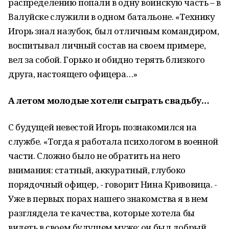
распределению попали в одну воинскую часть – в
Валуйске служили в одном батальоне. «Технику
Игорь знал назубок, был отличным командиром,
воспитывал личный состав на своем примере,
вел за собой. Горько и обидно терять близкого
друга, настоящего офицера…»
А летом молодые хотели сыграть свадьбу…
С будущей невестой Игорь познакомился на
службе. «Тогда я работала психологом в военной
части. Сложно было не обратить на него
внимания: статный, аккуратный, глубоко
порядочный офицер, - говорит Нина Кривовица. -
Уже в первых порах нашего знакомства я в нем
разглядела те качества, которые хотела бы
видеть в своем будущем муже: он был добрый,