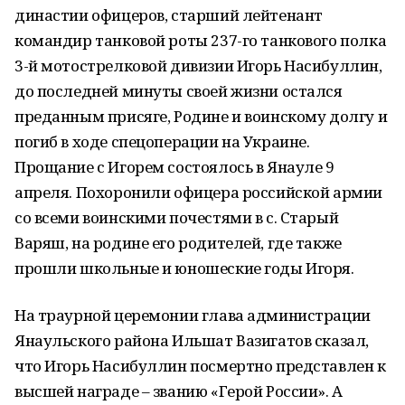
династии офицеров, старший лейтенант
командир танковой роты 237-го танкового полка
3-й мотострелковой дивизии Игорь Насибуллин,
до последней минуты своей жизни остался
преданным присяге, Родине и воинскому долгу и
погиб в ходе спецоперации на Украине.
Прощание с Игорем состоялось в Янауле 9
апреля. Похоронили офицера российской армии
со всеми воинскими почестями в с. Старый
Варяш, на родине его родителей, где также
прошли школьные и юношеские годы Игоря.
На траурной церемонии глава администрации
Янаульского района Ильшат Вазигатов сказал,
что Игорь Насибуллин посмертно представлен к
высшей награде – званию «Герой России». А