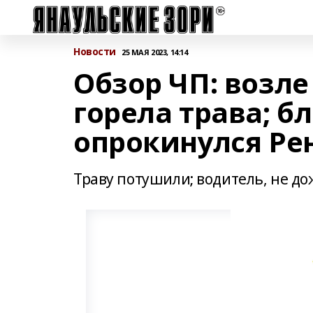
Новости
25 МАЯ 2023, 14:14
Обзор ЧП: возл
горела трава; б
опрокинулся Ре
Траву потушили; водитель, не д