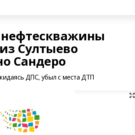
е нефтескважины
лиз Султыево
но Сандеро
ожидаясь ДПС, убыл с места ДТП