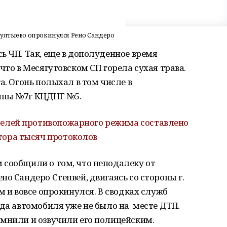
 Султыево опрокинулся Рено Сандеро
ь ЧП. Так, еще в дополуденное время
что в Месягутовском СП горела сухая трава.
а. Огонь полыхал в том числе в
ины №7г КЦДНГ №5.
елей противопожарного режима составлено
тора тысяч протоколов
 сообщили о том, что неподалеку от
о Сандеро Степвей, двигаясь со стороны г.
м и вовсе опрокинулся. В сводках служб
зда автомобиля уже не было на месте ДТП.
омнили и озвучили его полицейским.