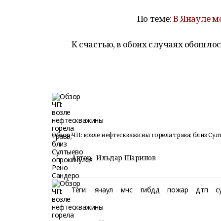
По теме:
В Янауле м
К счастью, в обоих случаях обошлос
Обзор ЧП: возле нефтескважины горела трава; близ Су
Автор:
Ильдар Шарипов
Теги:
янаул
мчс
гибдд
пожар
дтп
с