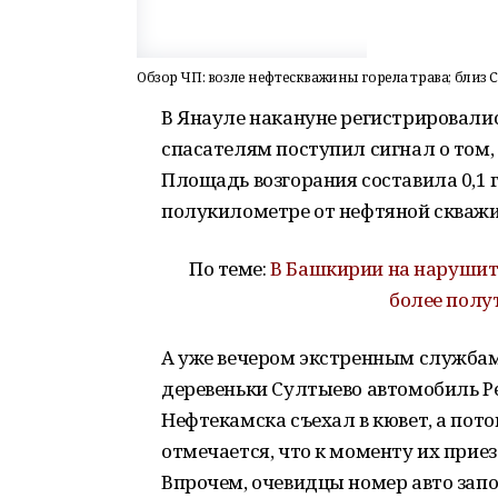
Обзор ЧП: возле нефтескважины горела трава; близ
В Янауле накануне регистрировалис
спасателям поступил сигнал о том, 
Площадь возгорания составила 0,1 г
полукилометре от нефтяной скваж
По теме:
В Башкирии на нарушит
более полу
А уже вечером экстренным службам
деревеньки Султыево автомобиль Рен
Нефтекамска съехал в кювет, а пото
отмечается, что к моменту их прие
Впрочем, очевидцы номер авто зап