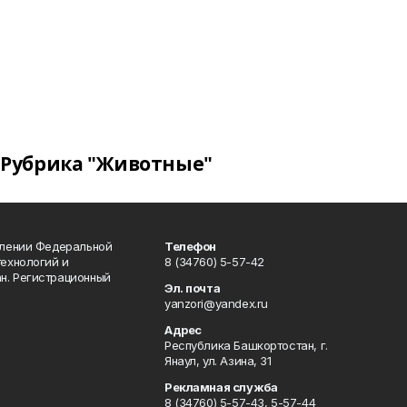
Рубрика "Животные"
влении Федеральной
Телефон
технологий и
8 (34760) 5-57-42
н. Регистрационный
Эл. почта
yanzori@yandex.ru
Адрес
Республика Башкортостан, г.
Янаул, ул. Азина, 31
Рекламная служба
8 (34760) 5-57-43, 5-57-44