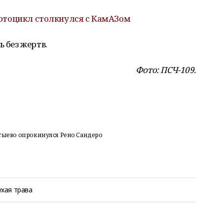
отоцикл столкнулся с КамАЗом
ь без жертв.
Фото: ПСЧ-109.
лтыево опрокинулся Рено Сандеро
ухая трава