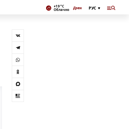
+19 °С
Дзен
Облачно