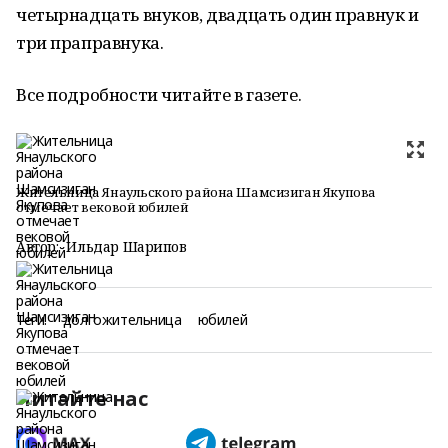
четырнадцать внуков, двадцать один правнук и
три праправнука.
Все подробности читайте в газете.
Жительница Янаульского района Шамсизиган Якупова
отмечает вековой юбилей
Автор:
Ильдар Шарипов
Теги:
долгожительница
юбилей
Читайте нас