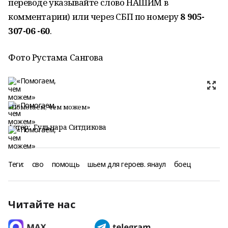
переводе указывайте слово НАШИМ в
комментарии) или через СБП по номеру
8 905-
307-06 -60
.
Фото Рустама Сангова
«Помогаем, чем можем»
Автор:
Гульнара Ситдикова
Теги:
сво
помощь
шьем для героев. янаул
боец
Читайте нас