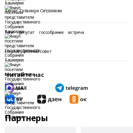
Автор:
Гульнара Ситдикова
Теги:
депутат
госсобрание
встреча
конституционный совет
Читайте нас
Партнеры