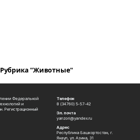
Рубрика "Животные"
влении Федеральной
Телефон
технологий и
8 (34760) 5-57-42
н. Регистрационный
Эл. почта
yanzori@yandex.ru
Адрес
Республика Башкортостан, г.
Янаул, ул. Азина, 31