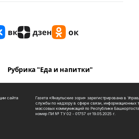
Рубрика "Еда и напитки"
ции сайта
Газета «Янаульские зори» зарегистрирована в Упра
службы по надзору в сфере связи, информационных 
массовых коммуникаций по Республике Башкортоста
номер ПИ № ТУ 02 - 01757 от 19.05.2025 г.