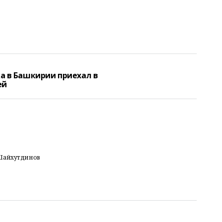
а в Башкирии приехал в
ей
 Шайхутдинов