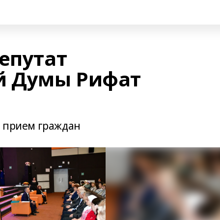
епутат
й Думы Рифат
л прием граждан