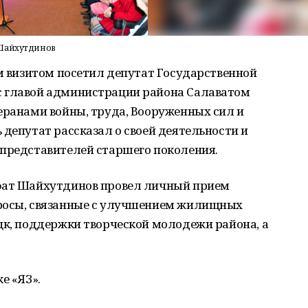
 Шайхутдинов
им визитом посетил депутат Государственной
с главой администрации района Салаватом
еранами войны, труда, Вооруженных сил и
 депутат рассказал о своей деятельности и
 представителей старшего поколения.
ифат Шайхутдинов провел личный прием
просы, связанные с улучшением жилищных
цк, поддержки творческой молодежи района, а
е «ЯЗ».