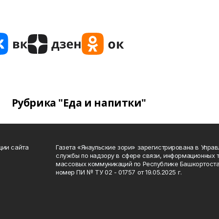
Рубрика "Еда и напитки"
ции сайта
Газета «Янаульские зори» зарегистрирована в Упра
службы по надзору в сфере связи, информационных 
массовых коммуникаций по Республике Башкортоста
номер ПИ № ТУ 02 - 01757 от 19.05.2025 г.