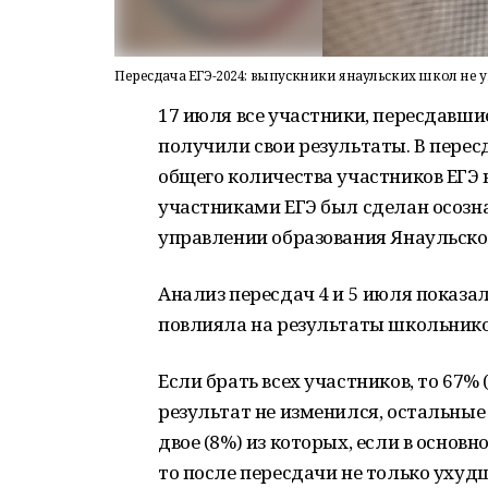
Пересдача ЕГЭ-2024: выпускники янаульских школ не 
17 июля все участники, пересдавши
получили свои результаты. В перес
общего количества участников ЕГЭ в
участниками ЕГЭ был сделан осозн
управлении образования Янаульско
Анализ пересдач 4 и 5 июля показа
повлияла на результаты школьнико
Если брать всех участников, то 67% 
результат не изменился, остальные 
двое (8%) из которых, если в осно
то после пересдачи не только ухудш