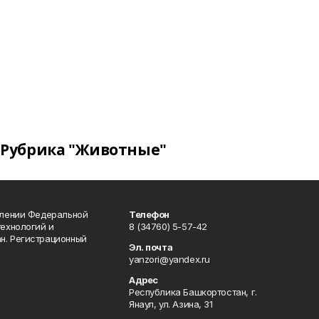
Рубрика "Животные"
влении Федеральной
Телефон
технологий и
8 (34760) 5-57-42
н. Регистрационный
Эл. почта
yanzori@yandex.ru
Адрес
Республика Башкортостан, г.
Янаул, ул. Азина, 31