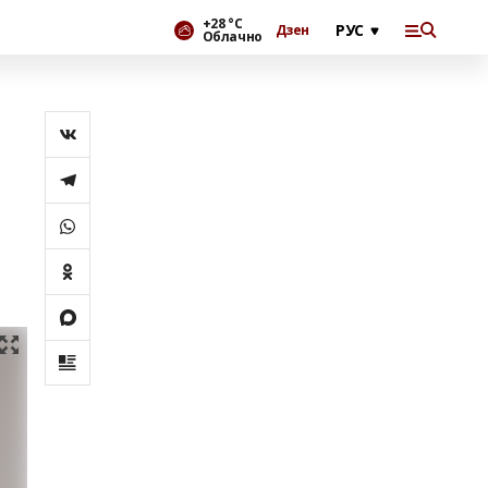
+28 °С
Дзен
Облачно