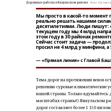
Дорожные работы в Янаульском районе
Фото:
Рустам С
Мы просто в какой-то момент 
реально решать нашими силам
десятилетиями. Люди пишут: «
текущем году мы 4 млрд напр
этом году в 30 районах ремонт
Сейчас стоит задача — продол
просил не 4 млрд у минфина, а
«Прямая линия» с Главой Баш
Тема дорог на протяжении веков ос
решению суровые климатические ус
нашей страны. Только вдумайтесь:
масштабах страны!) Янаульском р
дорог составляет более 1 150 кило