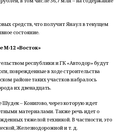
рублей, в том числе 36,7 млн – на содержание
совых средств, что получит Янаул в текущем
вное состояние.
е М-12 «Восток»
ельством республики и ГК «Автодор» будут
ги, поврежденные в ходе строительства
ьском районе таких участков набралось
орода их двенадцать.
е Шудек – Конигово, через которую идет
ртными материалами. Также речь идет о
ежденных тяжелой техникой. В частности, это
еской, Железнодорожной и т. д.