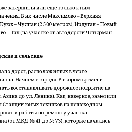
уже завершили или еще только к ним
начения. В их числе Максимово – Верхняя
 Куюк – Чулпан (2 500 метров), Ирдуган – Новый
во – Тау (на участке от автодороги Четырман –
ские и сельские
ало дорог, расположенных в черте
йона. Начнем с города. В скором времени
ать восстанавливать дорожное покрытие на
 Азина до ул. Ленина). Как, наверное, заметили
ия Станции юных техников на пешеходном
ершат и работы по ремонту участка
на (от МКД № 41 до № 73), которые начались