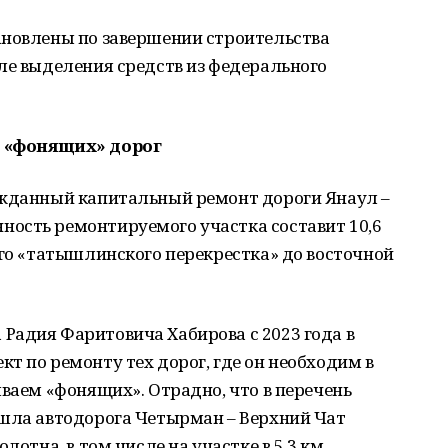
ановлены по завершении строительства
ле выделения средств из федерального
 «фонящих» дорог
ожданный капитальный ремонт дороги Янаул –
ость ремонтируемого участка составит 10,6
ого «татышлинского перекрестка» до восточной
Радия Фаритовича Хабирова с 2023 года в
т по ремонту тех дорог, где он необходим в
ываем «фонящих». Отрадно, что в перечень
ошла автодорога Четырман – Верхний Чат
лотна, в том числе на участке в 5,3 км