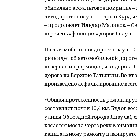
обновлено асфальтовое покрытие – пр
автодороги: Янаул – Старый Курдым,
– продолжает Ильдар Маликов. – С
перечень «фонящих» дорог Янаул – 
По автомобильной дороге Янаул – 
речь идет об автомобильной дороге 
неверная информация, что дорога Я
дорога на Верхние Татышлы. Во-втор
произведено асфальтирование всего
«Общая протяженность ремонтируе
составляет почти 10,4 км. Будет во
улицы Объездной города Янаула), е
касается моста через реку Каймашин
капитальному ремонту планируется 