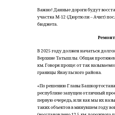
Важно! Данные дороги будут восст
участка М-12 (Дюртюли – Ачит) пос
бюджета.
Ремонт
В 2025 году должен начаться долг
Верхние Татышлы. Общая протяженн
км. Говоря проще: от так называем
границы Янаульского района.
«По решению Главы Башкортостана 
республике запущен отличный проек
первую очередь, или как мы их наз
таких объектов в минувшем году в
(восстановлено 12,5 км дорожного по