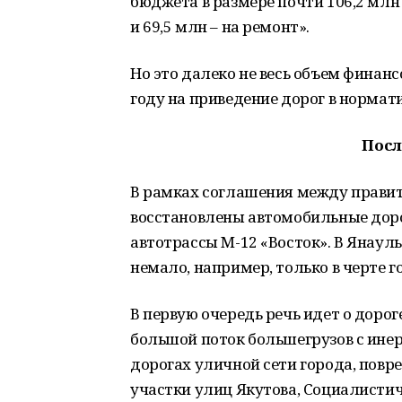
бюджета в размере почти 106,2 млн 
и 69,5 млн – на ремонт».
Но это далеко не весь объем финан
году на приведение дорог в нормати
Посл
В рамках соглашения между правит
восстановлены автомобильные доро
автотрассы М-12 «Восток». В Янаул
немало, например, только в черте г
В первую очередь речь идет о дорог
большой поток большегрузов с ине
дорогах уличной сети города, повр
участки улиц Якутова, Социалистич