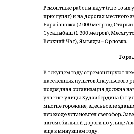
Ремонтные работы идут (где-то их 
приступят) и на дорогах местного з
Барабановка (2 000 метров), Старый
Сусадыбаш (1 300 метров), Месягуто
Верхний Чат), Ямъяды – Орловка.
Город
В текущем году отремонтируют нем
населенных пунктов Янаульского ра
подрядная организация должна нач
участке улицы Худайбердина (от ул.
многие горожане, здесь возле здан
переходе установлен светофор. Зав
автомобильной дороги по улице Ази
еще в минувшем году.