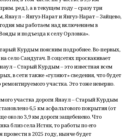
им. ред.), а в текущем году – сразу три
 Янаул – Янгуз-Нарат и Янгуз-Нарат – Зайцево,
егодня мы работаем над включением в
Вояды и подъезда к селу Орловка».
Старый Курдым поясним подробнее. Во-первых,
на село Сандугач. В соцсетях проскакивает
наул – Старый Курдым – это известная всем
ых, в сети также «гуляют» сведения, что будет
 ремонтируемого участка. Это тоже неверно.
мого участка дороги Янаул – Старый Курдым
сстановлено 6,5 км асфальтового покрытия (от
ще около 3,9 км дороги защебенено. Что
ка близ села Истяк, то работы по его
провести в 2025 году, нынче будет