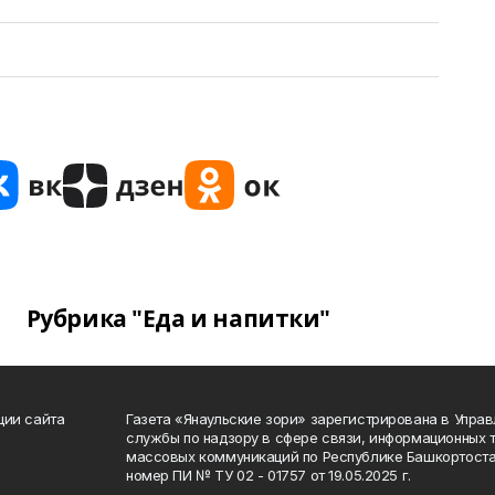
Рубрика "Еда и напитки"
ции сайта
Газета «Янаульские зори» зарегистрирована в Упра
службы по надзору в сфере связи, информационных 
массовых коммуникаций по Республике Башкортоста
номер ПИ № ТУ 02 - 01757 от 19.05.2025 г.