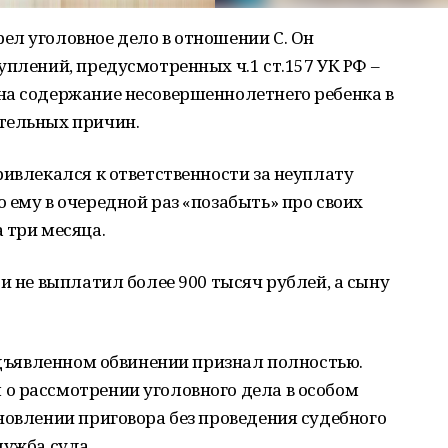
ел уголовное дело в отношении С. Он
уплений, предусмотренных ч.1 ст.157 УК РФ –
на содержание несовершеннолетнего ребенка в
тельных причин.
ривлекался к ответственности за неуплату
 ему в очередной раз «позабыть» про своих
 три месяца.
и не выплатил более 900 тысяч рублей, а сыну
редъявленном обвинении признал полностью.
о рассмотрении уголовного дела в особом
новлении приговора без проведения судебного
лужба суда.