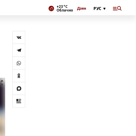
+23 °С
Дзен
Облачно