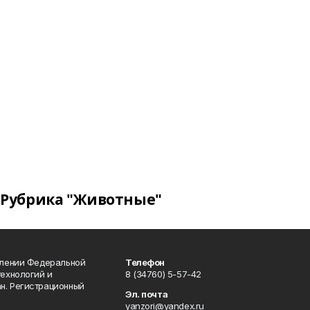
Рубрика "Животные"
влении Федеральной
Телефон
технологий и
8 (34760) 5-57-42
н. Регистрационный
Эл. почта
yanzori@yandex.ru