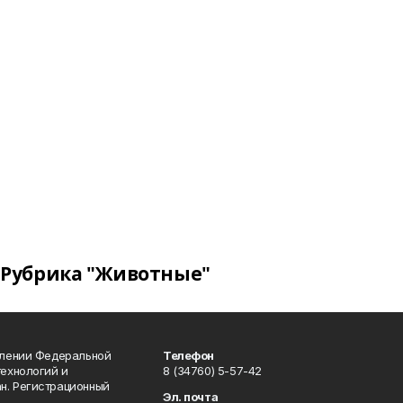
Рубрика "Животные"
влении Федеральной
Телефон
технологий и
8 (34760) 5-57-42
н. Регистрационный
Эл. почта