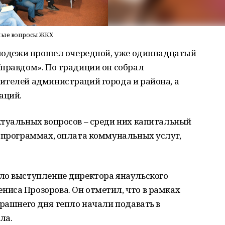
ьные вопросы ЖКХ
Молодежи прошел очередной, уже одиннадцатый
Управдом». По традиции он собрал
ителей администраций города и района, а
аций.
ктуальных вопросов – среди них капитальный
х программах, оплата коммунальных услуг,
ло выступление директора янаульского
иса Прозорова. Он отметил, что в рамках
ерашнего дня тепло начали подавать в
ла.