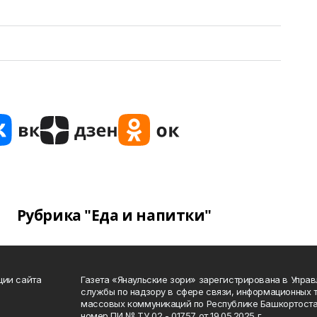
Рубрика "Еда и напитки"
ции сайта
Газета «Янаульские зори» зарегистрирована в Упра
службы по надзору в сфере связи, информационных 
массовых коммуникаций по Республике Башкортоста
номер ПИ № ТУ 02 - 01757 от 19.05.2025 г.