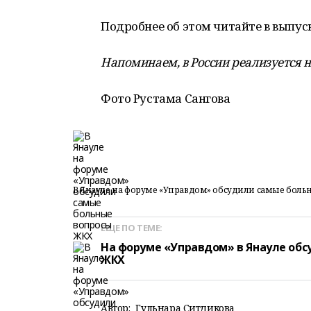
Подробнее об этом читайте в выпуск
Напоминаем, в России реализуется н
Фото Рустама Сангова
В Янауле на форуме «Управдом» обсудили самые бол
ЕЩЕ ПО ТЕМЕ:
На форуме «Управдом» в Янауле об
ЖКХ
Автор:
Гульнара Ситдикова