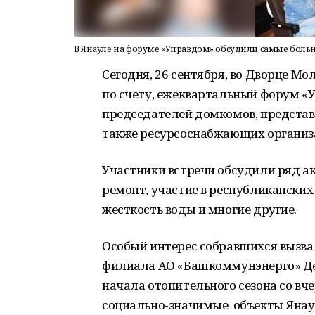
В Янауле на форуме «Управдом» обсудили самые бол
Сегодня, 26 сентября, во Дворце 
по счету, ежеквартальный форум «
председателей домкомов, представ
также ресурсоснабжающих организ
Участники встречи обсудили ряд а
ремонт, участие в республикански
жесткость воды и многие другие.
Особый интерес собравшихся вызва
филиала АО «Башкоммунэнерго» Ден
начала отопительного сезона со вч
социально-значимые объекты Янау