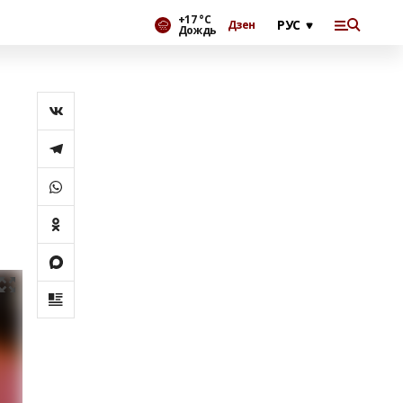
+17 °С
Дзен
Дождь