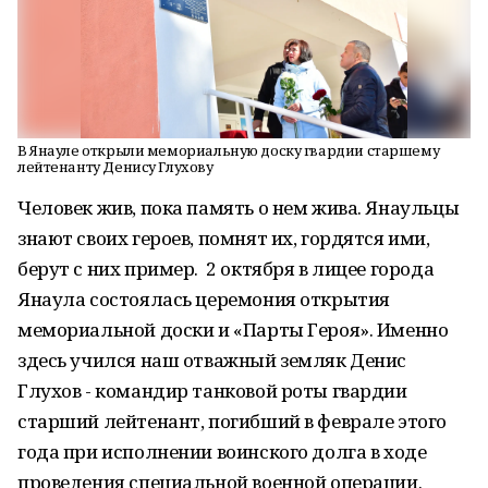
В Янауле открыли мемориальную доску гвардии старшему
лейтенанту Денису Глухову
Человек жив, пока память о нем жива. Янаульцы
знают своих героев, помнят их, гордятся ими,
берут с них пример. 2 октября в лицее города
Янаула состоялась церемония открытия
мемориальной доски и «Парты Героя». Именно
здесь учился наш отважный земляк Денис
Глухов - командир танковой роты гвардии
старший лейтенант, погибший в феврале этого
года при исполнении воинского долга в ходе
проведения специальной военной операции.