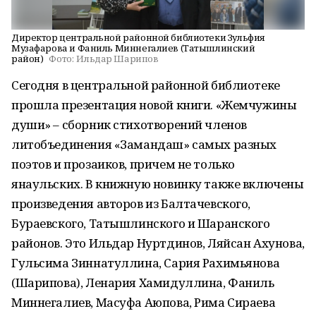
Директор центральной районной библиотеки Зульфия
Музафарова и Фаниль Миннегалиев (Татышлинский
район)
Фото:
Ильдар Шарипов
Сегодня в центральной районной библиотеке
прошла презентация новой книги. «Жемчужины
души» – сборник стихотворений членов
литобъединения «Замандаш» самых разных
поэтов и прозаиков, причем не только
янаульских. В книжную новинку также включены
произведения авторов из Балтачевского,
Бураевского, Татышлинского и Шаранского
районов. Это Ильдар Нуртдинов, Ляйсан Ахунова,
Гульсима Зиннатуллина, Сария Рахимьянова
(Шарипова), Ленария Хамидуллина, Фаниль
Миннегалиев, Масуфа Аюпова, Рима Сираева