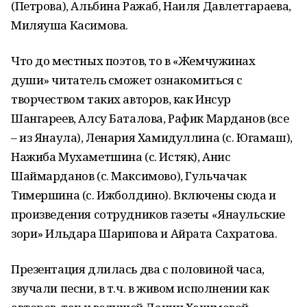
(Петрова), Альбина Ражаб, Наиля Давлетгараева,
Миляуша Касимова.
Что до местных поэтов, то в «Жемчужинах
души» читатель сможет ознакомиться с
творчеством таких авторов, как Инсур
Шангареев, Алсу Баталова, Рафик Марданов (все
– из Янаула), Ленария Хамидуллина (с. Югамаш),
Нажиба Мухаметшина (с. Истяк), Анис
Шаймарданов (с. Максимово), Гульчачак
Тимершина (с. Ижболдино). Включены сюда и
произведения сотрудников газеты «Янаульские
зори» Ильдара Шарипова и Айрата Сахратова.
Презентация длилась два с половиной часа,
звучали песни, в т.ч. в живом исполнении как