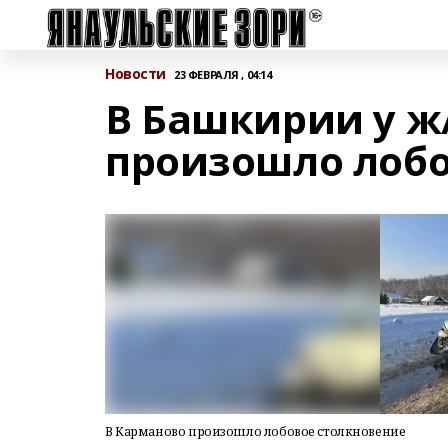
Новости
23 ФЕВРАЛЯ , 04:14
В Башкирии у ж
произошло лобо
В Карманово произошло лобовое столкновение