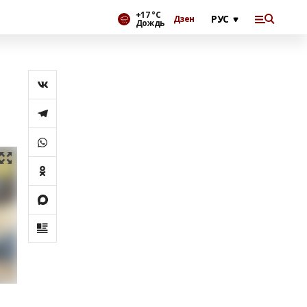
+17 °С
Дзен
Дождь