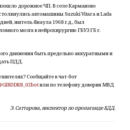
изошло дорожное ЧП. В селе Карманово
 столкнулись автомашины Suzuki Vitara и Lada
дней, житель Янаула 1968 г.д., был
овного мозга в нейрохирургию ГБУЗ ГБ г.
ого движения быть предельно аккуратными и
дать ПДД.
ушителях? Сообщайте в чат-бот
@GIBDDRB_02bot
или по телефону доверия МВД
Э. Саттарова, инспектор по пропаганде БДД.