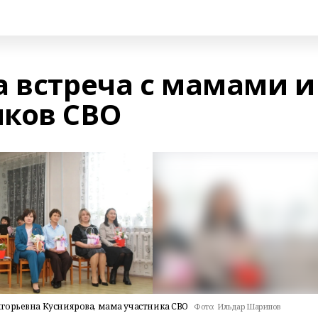
а встреча с мамами и
ков СВО
горьевна Кусниярова, мама участника СВО
Фото:
Ильдар Шарипов