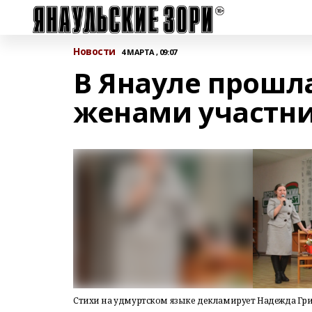
Новости
4 МАРТА , 09:07
В Янауле прошл
женами участни
Стихи на удмуртском языке декламирует Надежда Гри