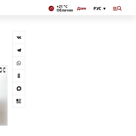
+21 °С
Дзен
Облачно