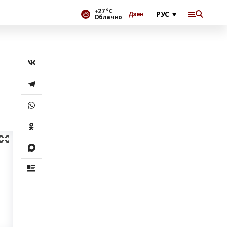
+27 °С
Дзен
Облачно