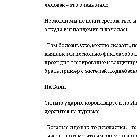
человек – это очень мало.
Не могли мы не поинтересоваться и 
откуда вся пандемия и началась.
- Там болезнь уже, можно сказать, пе
выявляется несколько фактов забо
проходит тестирование и вакцинируе
брать пример с жителей Поднебесно
На Бали
Сильно ударил коронавирус и по Ин
держится на туризме.
- Богатые еще как-то держались, - г
тяжело, потому что им элементарно 