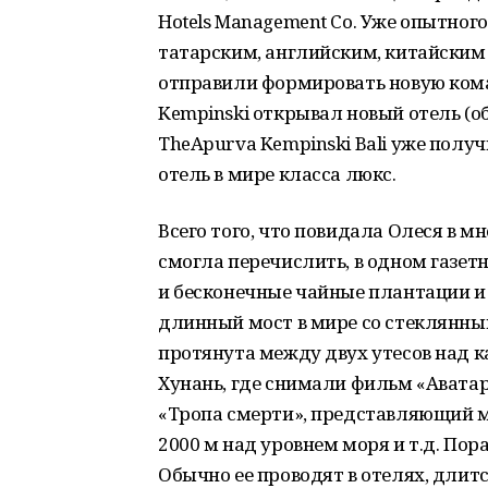
Hotels Management Co. Уже опытног
татарским, английским, китайским я
отправили формировать новую коман
Kempinski открывал новый отель (об 
TheApurva Kempinski Bali уже пол
отель в мире класса люкс.
Всего того, что повидала Олеся в 
смогла перечислить, в одном газетн
и бесконечные чайные плантации и
длинный мост в мире со стеклянны
протянута между двух утесов над к
Хунань, где снимали фильм «Авата
«Тропа смерти», представляющий м
2000 м над уровнем моря и т.д. По
Обычно ее проводят в отелях, длится 