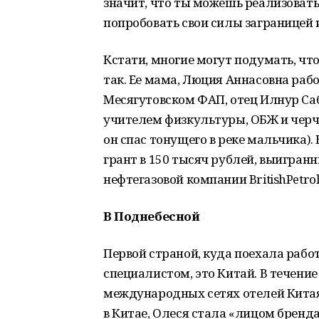
значит, что ты можешь реализовать
попробовать свои силы заграницей
Кстати, многие могут подумать, что
так. Ее мама, Люция Аннасовна раб
Месягутовском ФАП, отец Илнур Са
учителем физкультуры, ОБЖ и черчен
он спас тонущего в реке мальчика).
грант в 150 тысяч рублей, выигран
нефтегазовой компании BritishPetro
В Поднебесной
Первой страной, куда поехала раб
специалистом, это Китай. В течение
международных сетях отелей Китая
в Китае, Олеся стала «лицом бренд