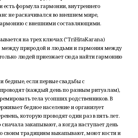
 и есть формула гармонии, внутреннего
анс не раскачивался во внешнем мире,
 гармонию с внешними составляющими.
вается на трех ключах ("TriHitaKarana)
 между природой и людьми и гармония между
только людей приезжает сюда найти гармонию
, и бедные, если первые свадьбы с
проводят (каждый день по разным ритуалам),
 кремировать тела усопших родственников. В
рживает бедное население и организует
вень, которую проводят один раз в пять лет.
го сначала закапывают, а когда наступает день
о своим традициям выкапывают, моют кости и