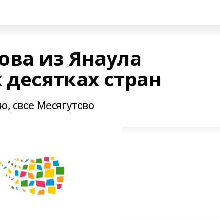
ова из Янаула
 десятках стран
ю, свое Месягутово