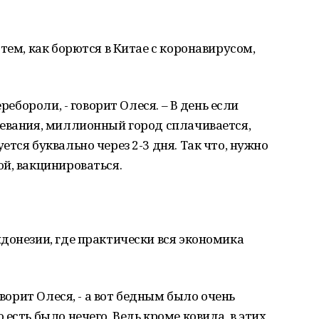
тем, как борются в Китае с коронавирусом,
ребороли, - говорит Олеся. – В день если
левания, миллионный город сплачивается,
тся буквально через 2-3 дня. Так что, нужно
й, вакцинироваться.
донезии, где практически вся экономика
оворит Олеся, - а вот бедным было очень
есть было нечего. Ведь кроме ковида, в этих