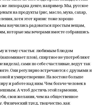
а же лихорадка денге, например. Мы, русское
еньги на продукты (рис, масло, мука, сахар,
еления, хотя этот кризис тоже хорошо
, мы научились радоваться простым вещам,
ям, которые мы вечерами вместе собравшись
му и тему счастья: любимым блюдом
 (напоминает плов), спиртное не употребляют
е видела), сами по себе счастливые, ведут так
гге. Они регулярно встречаются с друзьями и
кой и умиротворение. На востоке больше
ру и работе над ним. Чем богаче человек в
пешным. А чтоб достичь этой гармонии,
ебя, свои желания, чем на общественное
. Физический труд, творчество, как