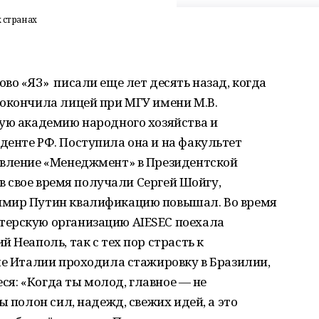
 странах
во «ЯЗ» писали еще лет десять назад, когда
 окончила лицей при МГУ имени М.В.
кую академию народного хозяйства и
енте РФ. Поступила она и на факультет
авление «Менеджмент» в Президентской
 в свое время получали Сергей Шойгу,
имир Путин квалификацию повышал. Во время
терскую организацию AIESEC поехала
 Неаполь, так с тех пор страсть к
ле Италии проходила стажировку в Бразилии,
еся: «Когда ты молод, главное — не
ы полон сил, надежд, свежих идей, а это