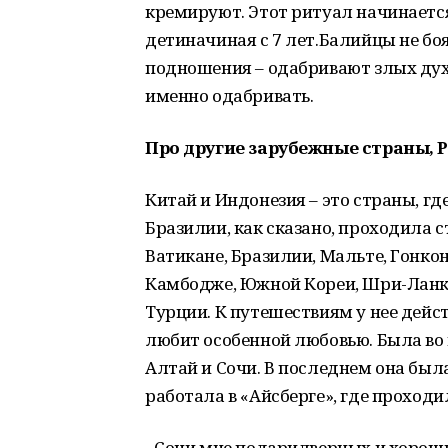
кремируют. Этот ритуал начинается 
детиначиная с 7 лет.Балийцы не бо
подношения – одабривают злых духо
именно одабривать.
Про другие зарубежные страны, 
Китай и Индонезия – это страны, гд
Бразилии, как сказано, проходила с
Ватикане, Бразилии, Мальте, Гонко
Камбодже, Южной Кореи, Шри-Ланке
Турции. К путешествиям у нее дейст
любит особенной любовью. Была во 
Алтай и Сочи. В последнем она был
работала в «Айсберге», где проходи
- Сочи мне подарилверных и хороших