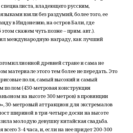
о специалиста, владеющего русским,
зыками взяли без раздумий, более того, ее
ду в Индонезию, на остров Бали, где
этом скажем чуть позже – прим. авт.).
учил международную награду, как лучший
многомиллионной древней стране и сама не
ом материале этого тем более не передать. Это
 рисовые поля, самый высокий и самый
м полом (430-метровая конструкция
аньоном на высоте 300 метров) в провинции
р», 30-метровый аттракцион для экстремалов
ост шириной в три-четыре доски на высоте
разила молодую девушку китайская свадьба.
всего 3-4 часа, и, если на нее придет 200-300