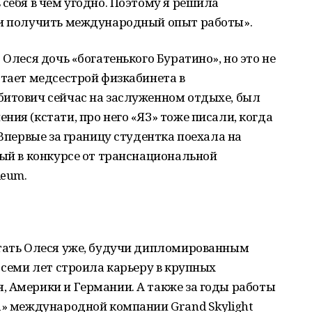
 себя в чём угодно. Поэтому я решила
 и получить международный опыт работы».
 Олеся дочь «богатенького Буратино», но это не
отает медсестрой физкабинета в
битович сейчас на заслуженном отдыхе, был
ия (кстати, про него «ЯЗ» тоже писали, когда
 Впервые за границу студентка поехала на
ный в конкурсе от транснациональной
leum.
отать Олеся уже, будучи дипломированным
 семи лет строила карьеру в крупных
, Америки и Германии. А также за годы работы
а» международной компании Grand Skylight