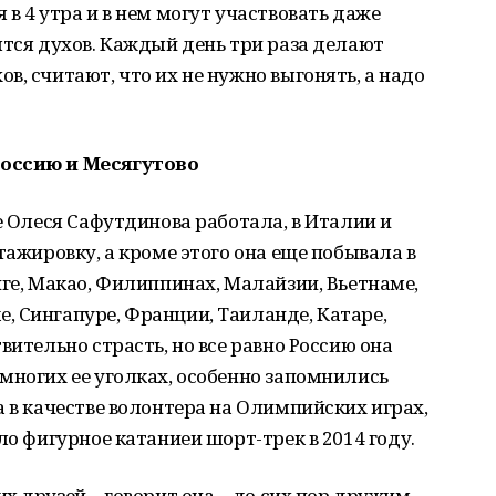
в 4 утра и в нем могут участвовать даже
ятся духов. Каждый день три раза делают
в, считают, что их не нужно выгонять, а надо
Россию и Месягутово
е Олеся Сафутдинова работала, в Италии и
тажировку, а кроме этого она еще побывала в
нге, Макао, Филиппинах, Малайзии, Вьетнаме,
, Сингапуре, Франции, Таиланде, Катаре,
вительно страсть, но все равно Россию она
многих ее уголках, особенно запомнились
а в качестве волонтера на Олимпийских играх,
ло фигурное катаниеи шорт-трек в 2014 году.
 друзей, - говорит она, - до сих пор дружим.