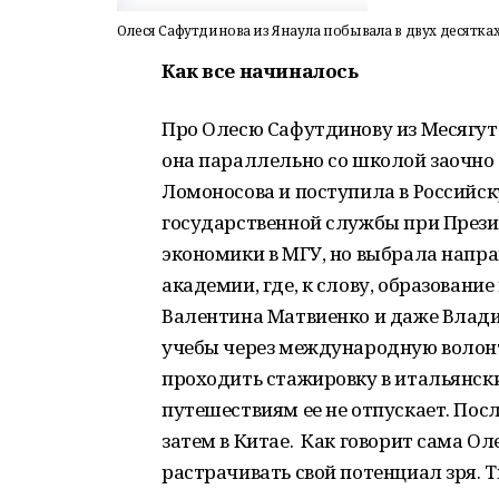
Олеся Сафутдинова из Янаула побывала в двух десятках
Как все начиналось
Про Олесю Сафутдинову из Месягуто
она параллельно со школой заочно
Ломоносова и поступила в Российс
государственной службы при Презид
экономики в МГУ, но выбрала напр
академии, где, к слову, образование
Валентина Матвиенко и даже Влад
учебы через международную волон
проходить стажировку в итальянский
путешествиям ее не отпускает. Пос
затем в Китае. Как говорит сама Ол
растрачивать свой потенциал зря. Т