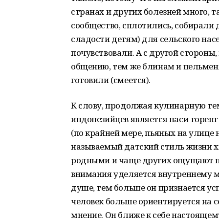
странах и других болезней много, т
сообщество, сплотились, собирали д
сладости детям) для сельского нас
почувствовали. А с другой стороны
общению, тем же блинам и пельмен
готовили (смеется).
К слову, продолжая кулинарную те
индонезийцев является наси-горенг
(по крайней мере, пьяных на улице н
называемый датский стиль жизни хю
родными и чаще других ощущают по
внимания уделяется внутреннему ми
душе, тем больше он признается ус
человек больше ориентируется на с
мнение. Он ближе к себе настоящему