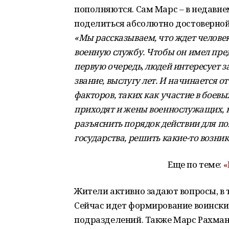
пополняются. Сам Марс – в недавн
поделиться абсолютно достоверной
«Мы рассказываем, что ждет человек
военную службу. Чтобы он имел пред
первую очередь, людей интересует з
звание, выслугу лет. И начинается от
факторов, таких как участие в боевы
приходят и жены военнослужащих, н
разъяснить порядок действии для п
государства, решить какие-то возни
Еще по теме:
«
Жители активно задают вопросы, в 
Сейчас идет формирование воински
подразделений. Также Марс Рахмано