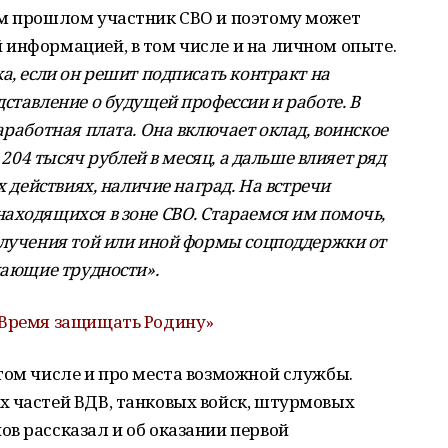
ем прошлом участник СВО и поэтому может
 информацией, в том числе и на личном опыте.
а, если он решит подписать контракт на
ставление о будущей профессии и работе. В
аработная плата. Она включает оклад, воинское
 204 тысяч рублей в месяц, а дальше влияет ряд
х действиях, наличие наград. На встречи
аходящихся в зоне СВО. Стараемся им помочь,
олучения той или иной формы соцподдержки от
кающие трудности».
Время защищать Родину»
том числе и про места возможной службы.
х частей ВДВ, танковых войск, штурмовых
в рассказал и об оказании первой