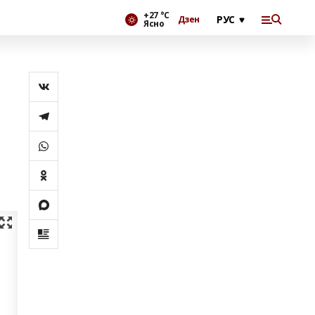
+27 °С
Дзен
Ясно