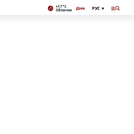
+17 °С
Дзен
Облачно