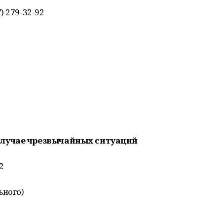
) 279-32-92
случае чрезвычайных ситуаций
2
ьного)