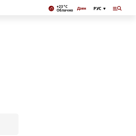
+23 °С
Дзен
Облачно