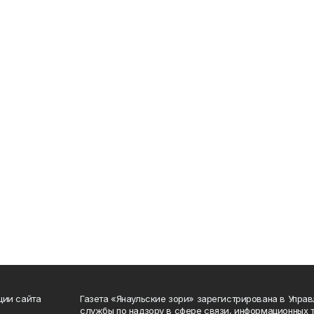
ции сайта
Газета «Янаульские зори» зарегистрирована в Упра
службы по надзору в сфере связи, информационных 