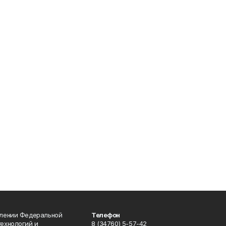
влении Федеральной
Телефон
технологий и
8 (34760) 5-57-42