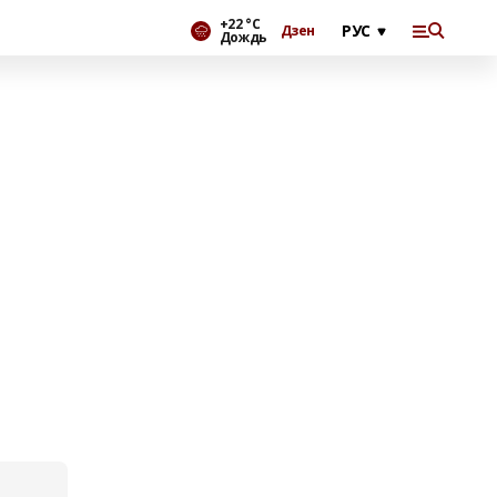
+22 °С
Дзен
Дождь