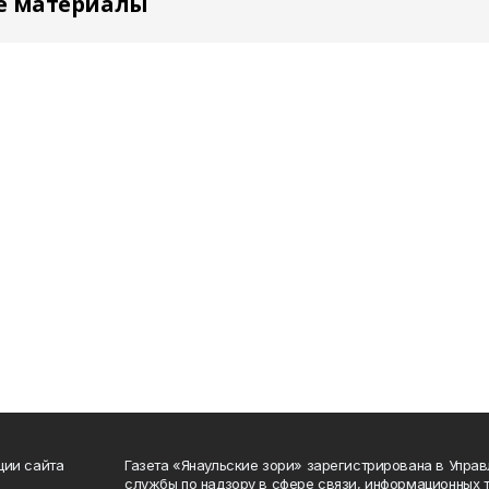
е материалы
ции сайта
Газета «Янаульские зори» зарегистрирована в Упра
службы по надзору в сфере связи, информационных 