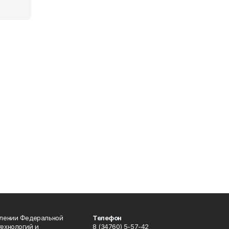
влении Федеральной
Телефон
технологий и
8 (34760) 5-57-42