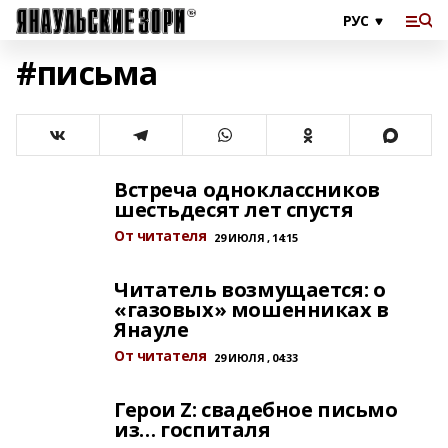
#письма
Встреча одноклассников
шестьдесят лет спустя
От читателя
29 ИЮЛЯ , 14:15
Читатель возмущается: о
«газовых» мошенниках в
Янауле
От читателя
29 ИЮЛЯ , 04:33
Герои Z: свадебное письмо
из… госпиталя