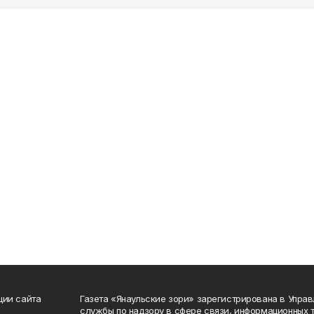
ции сайта
Газета «Янаульские зори» зарегистрирована в Упра
службы по надзору в сфере связи, информационных 