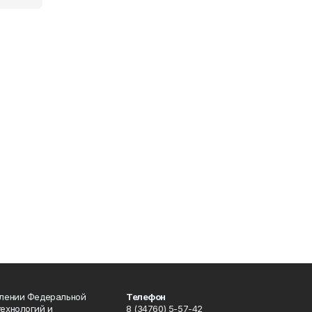
влении Федеральной
Телефон
технологий и
8 (34760) 5-57-42