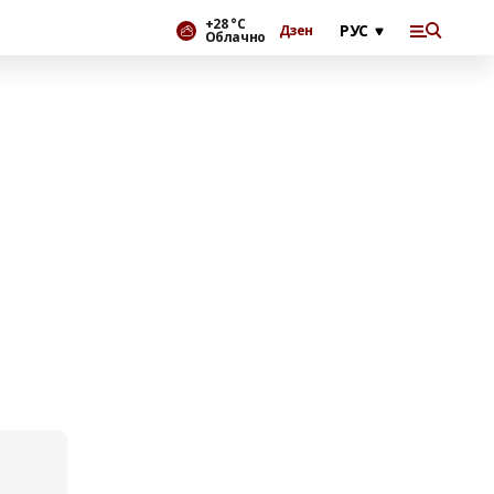
+28 °С
Дзен
Облачно