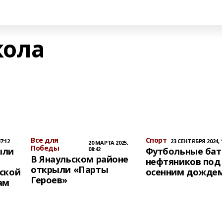
кола
Все для
Спорт
7:12
23 СЕНТЯБРЯ 2024, 1
20 МАРТА 2025,
Победы
ыли
08:42
Футбольные бат
В Янаульском районе
нефтяников под
открыли «Парты
ской
осенним дожде
Героев»
ам