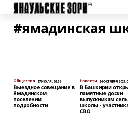
#ямадинская ш
Общество
Новости
17 ИЮЛЯ , 05:36
24 ОКТЯБРЯ 2025, 0
Выездное совещание в
В Башкирии откр
Ямадинском
памятные доски
поселении:
выпускникам сель
подробности
школы - участник
СВО