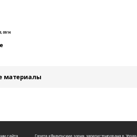
, 09:14
е
е материалы
ции сайта
Газета «Янаульские зори» зарегистрирована в Упра