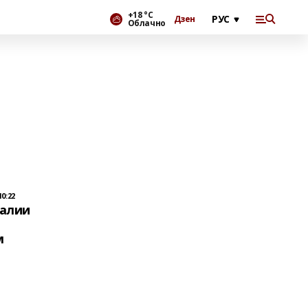
+18 °С
Дзен
Облачно
0:22
алии
м