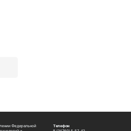
влении Федеральной
Телефон
технологий и
8 (34760) 5-57-42