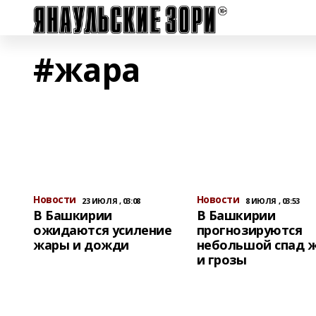
#жара
Новости
Новости
23 ИЮЛЯ , 03:08
8 ИЮЛЯ , 03:53
В Башкирии
В Башкирии
ожидаются усиление
прогнозируются
жары и дожди
небольшой спад 
и грозы