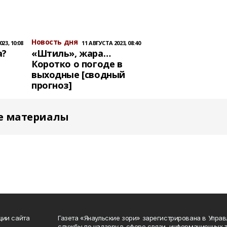
Новость дня
23, 10:08
11 АВГУСТА 2023, 08:40
а?
«Штиль», жара…
Коротко о погоде в
выходные [сводный
прогноз]
е материалы
ции сайта
Газета «Янаульские зори» зарегистрирована в Упра
службы по надзору в сфере связи, информационных 