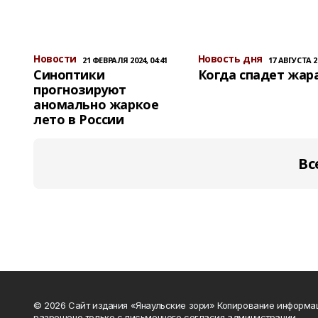
Новости
Новость дня
21 ФЕВРАЛЯ 2024, 04:41
17 АВГУСТА 20
Синоптики
Когда спадет жар
прогнозируют
аномально жаркое
лето в России
Вс
© 2026 Сайт издания «Янаульские зори» Копирование информа
разрешено только с письменного согласия администрации.