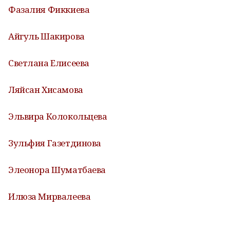
Фазалия Фиккиева
Айгуль Шакирова
Светлана Елисеева
Ляйсан Хисамова
Эльвира Колокольцева
Зульфия Газетдинова
Элеонора Шуматбаева
Илюза Мирвалеева