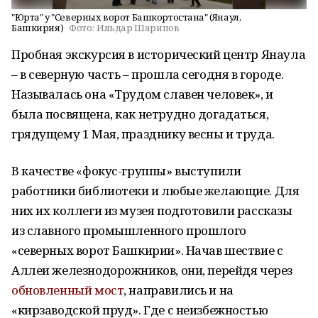
"Юрта" у "Северных ворот Башкортостана" (Янаул,
Башкирия)
Фото:
Ильдар Шарипов
Пробная экскурсия в исторический центр Янаула
– в северную часть – прошла сегодня в городе.
Называлась она «Трудом славен человек», и
была посвящена, как нетрудно догадаться,
грядущему 1 Мая, празднику весны и труда.
В качестве «фокус-группы» выступили
работники библиотеки и любые желающие. Для
них их коллеги из музея подготовили рассказы
из славного промышленного прошлого
«северных ворот Башкирии». Начав шествие с
Аллеи железнодорожников, они, перейдя через
обновленный мост
, направились и на
«кирзаводской пруд». Где с неизбежностью