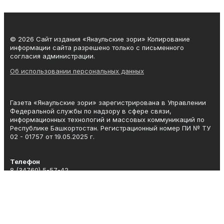
© 2026 Сайт издания «Янаульские зори» Копирование
информации сайта разрешено только с письменного
согласия администрации.
Об использовании персональных данных
Газета «Янаульские зори» зарегистрирована в Управлении
Федеральной службы по надзору в сфере связи,
информационных технологий и массовых коммуникаций по
Республике Башкортостан. Регистрационный номер ПИ № ТУ
02 - 01757 от 19.05.2025 г.
Телефон
8 (34760) 5-57-42
Эл. почта
yanzori@yandex.ru
Адрес
Республика Башкортостан, г. Янаул, ул. Азина, 31