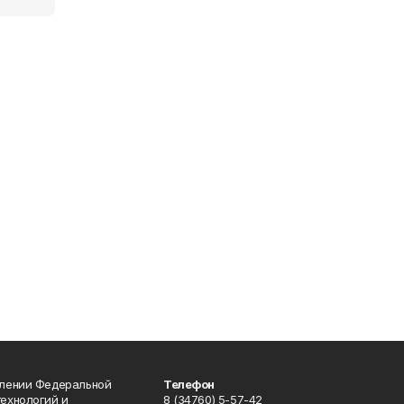
влении Федеральной
Телефон
технологий и
8 (34760) 5-57-42