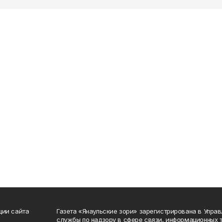
ции сайта
Газета «Янаульские зори» зарегистрирована в Упра
службы по надзору в сфере связи, информационных 