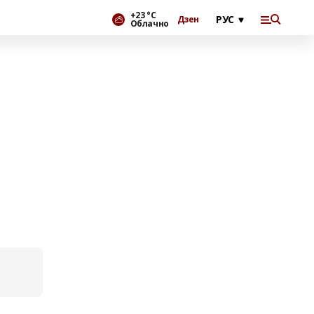
+23 °С
Дзен
Облачно