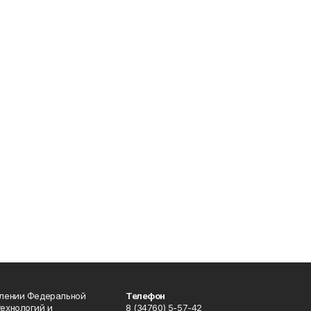
влении Федеральной
Телефон
технологий и
8 (34760) 5-57-42