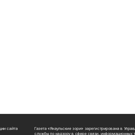
ции сайта
Газета «Янаульские зори» зарегистрирована в Упра
службы по надзору в сфере связи, информационных 