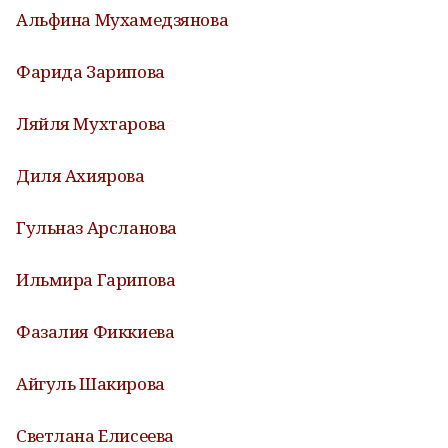
Альфина Мухамедзянова
Фарида Зарипова
Ляйля Мухтарова
Диля Ахиярова
Гульназ Арсланова
Ильмира Гарипова
Фазалия Фиккиева
Айгуль Шакирова
Светлана Елисеева