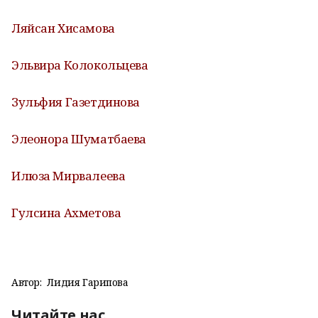
Ляйсан Хисамова
Эльвира Колокольцева
Зульфия Газетдинова
Элеонора Шуматбаева
Илюза Мирвалеева
Гулсина Ахметова
Автор:
Лидия Гарипова
Читайте нас